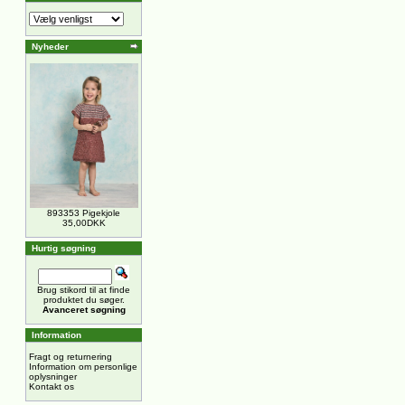
Nyheder
893353 Pigekjole
35,00DKK
Hurtig søgning
Brug stikord til at finde
produktet du søger.
Avanceret søgning
Information
Fragt og returnering
Information om personlige
oplysninger
Kontakt os