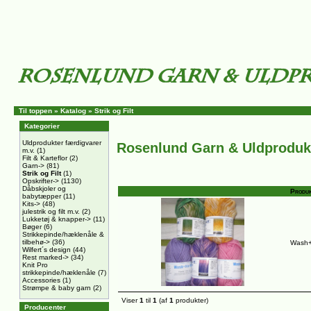
Til toppen
»
Katalog
»
Strik og Filt
Kategorier
Uldprodukter færdigvarer
Rosenlund Garn & Uldproduk
m.v.
(1)
Filt & Karteflor
(2)
Garn->
(81)
Strik og Filt
(1)
Opskrifter->
(1130)
Dåbskjoler og
Produk
babytæpper
(11)
Kits->
(48)
julestrik og filt m.v.
(2)
Lukketøj & knapper->
(11)
Bøger
(6)
Strikkepinde/hæklenåle &
tilbehø->
(36)
Wash+F
Wilfert´s design
(44)
Rest marked->
(34)
Knit Pro
strikkepinde/hæklenåle
(7)
Accessories
(1)
Strømpe & baby garn
(2)
Viser
1
til
1
(af
1
produkter)
Producenter