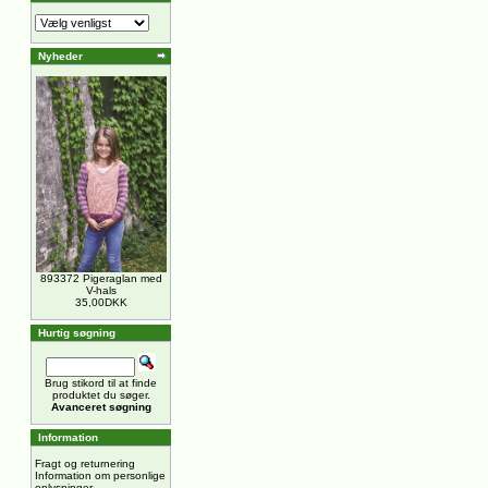
Nyheder
893372 Pigeraglan med
V-hals
35,00DKK
Hurtig søgning
Brug stikord til at finde
produktet du søger.
Avanceret søgning
Information
Fragt og returnering
Information om personlige
oplysninger