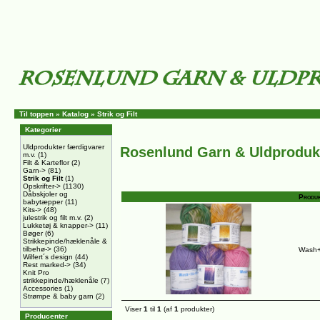
Til toppen
»
Katalog
»
Strik og Filt
Kategorier
Uldprodukter færdigvarer
Rosenlund Garn & Uldproduk
m.v.
(1)
Filt & Karteflor
(2)
Garn->
(81)
Strik og Filt
(1)
Opskrifter->
(1130)
Dåbskjoler og
Produk
babytæpper
(11)
Kits->
(48)
julestrik og filt m.v.
(2)
Lukketøj & knapper->
(11)
Bøger
(6)
Strikkepinde/hæklenåle &
tilbehø->
(36)
Wash+F
Wilfert´s design
(44)
Rest marked->
(34)
Knit Pro
strikkepinde/hæklenåle
(7)
Accessories
(1)
Strømpe & baby garn
(2)
Viser
1
til
1
(af
1
produkter)
Producenter