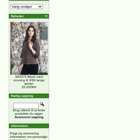
Nyheder
893370 Bluse med
snoning & 3/84 lange
ærmer
35,00DKK
Hurtig søgning
Brug stikord til at finde
produktet du søger.
Avanceret søgning
Information
Fragt og returnering
Information om personlige