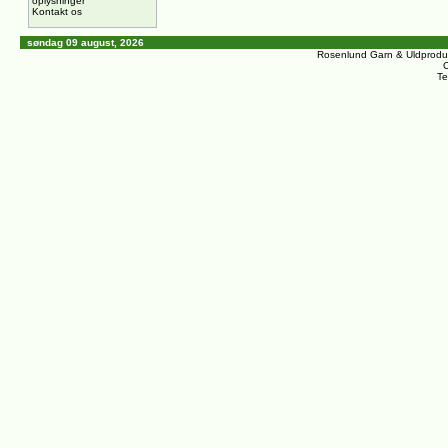
oplysninger
Kontakt os
søndag 09 august, 2026
Rosenlund Garn & Uldprodu
C
Te