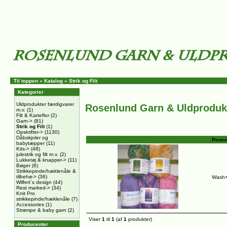
Til toppen
»
Katalog
»
Strik og Filt
Kategorier
Uldprodukter færdigvarer
Rosenlund Garn & Uldproduk
m.v.
(1)
Filt & Karteflor
(2)
Garn->
(81)
Strik og Filt
(1)
Opskrifter->
(1130)
Dåbskjoler og
Produk
babytæpper
(11)
Kits->
(48)
julestrik og filt m.v.
(2)
Lukketøj & knapper->
(11)
Bøger
(6)
Strikkepinde/hæklenåle &
tilbehø->
(36)
Wash+F
Wilfert´s design
(44)
Rest marked->
(34)
Knit Pro
strikkepinde/hæklenåle
(7)
Accessories
(1)
Strømpe & baby garn
(2)
Viser
1
til
1
(af
1
produkter)
Producenter