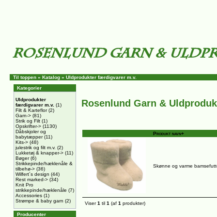
Til toppen
»
Katalog
»
Uldprodukter færdigvarer m.v.
Kategorier
Uldprodukter
Rosenlund Garn & Uldproduk
færdigvarer m.v.
(1)
Filt & Karteflor
(2)
Garn->
(81)
Strik og Filt
(1)
Opskrifter->
(1130)
Dåbskjoler og
Produkt navn+
babytæpper
(11)
Kits->
(48)
julestrik og filt m.v.
(2)
Lukketøj & knapper->
(11)
Bøger
(6)
Strikkepinde/hæklenåle &
Skønne og varme bamsefutte
tilbehø->
(36)
Wilfert´s design
(44)
Rest marked->
(34)
Knit Pro
strikkepinde/hæklenåle
(7)
Accessories
(1)
Strømpe & baby garn
(2)
Viser
1
til
1
(af
1
produkter)
Producenter