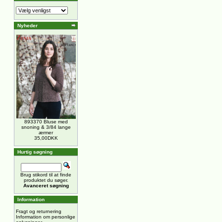
Nyheder
893370 Bluse med
snoning & 3/84 lange
ærmer
35,00DKK
Hurtig søgning
Brug stikord til at finde
produktet du søger.
Avanceret søgning
Information
Fragt og returnering
Information om personlige