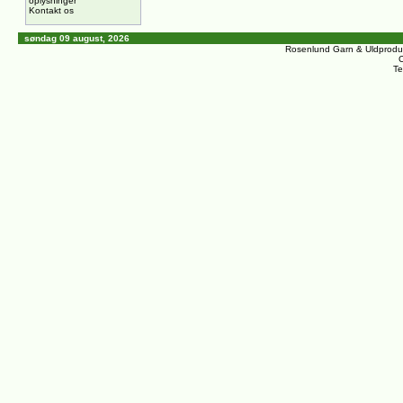
oplysninger
Kontakt os
søndag 09 august, 2026
Rosenlund Garn & Uldprodu
C
Te