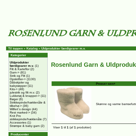
Til toppen
»
Katalog
»
Uldprodukter færdigvarer m.v.
Kategorier
Uldprodukter
Rosenlund Garn & Uldproduk
færdigvarer m.v.
(1)
Filt & Karteflor
(2)
Garn->
(81)
Strik og Filt
(1)
Opskrifter->
(1130)
Dåbskjoler og
Produkt navn+
babytæpper
(11)
Kits->
(48)
julestrik og filt m.v.
(2)
Lukketøj & knapper->
(11)
Bøger
(6)
Strikkepinde/hæklenåle &
Skønne og varme bamsefutte
tilbehø->
(36)
Wilfert´s design
(44)
Rest marked->
(34)
Knit Pro
strikkepinde/hæklenåle
(7)
Accessories
(1)
Strømpe & baby garn
(2)
Viser
1
til
1
(af
1
produkter)
Producenter