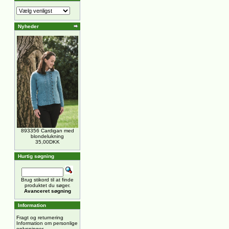
Nyheder
893356 Cardigan med
blondelukning
35,00DKK
Hurtig søgning
Brug stikord til at finde
produktet du søger.
Avanceret søgning
Information
Fragt og returnering
Information om personlige
oplysninger