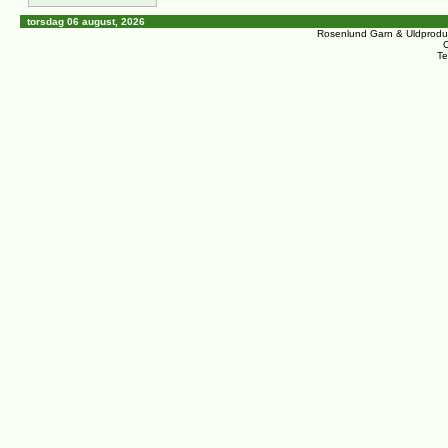
torsdag 06 august, 2026
Rosenlund Garn & Uldprodu
C
Te