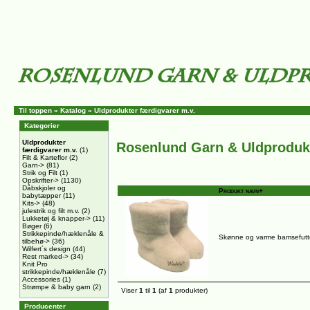
Til toppen
»
Katalog
»
Uldprodukter færdigvarer m.v.
Kategorier
Uldprodukter
Rosenlund Garn & Uldproduk
færdigvarer m.v.
(1)
Filt & Karteflor
(2)
Garn->
(81)
Strik og Filt
(1)
Opskrifter->
(1130)
Dåbskjoler og
Produkt navn+
babytæpper
(11)
Kits->
(48)
julestrik og filt m.v.
(2)
Lukketøj & knapper->
(11)
Bøger
(6)
Strikkepinde/hæklenåle &
Skønne og varme bamsefutte
tilbehø->
(36)
Wilfert´s design
(44)
Rest marked->
(34)
Knit Pro
strikkepinde/hæklenåle
(7)
Accessories
(1)
Strømpe & baby garn
(2)
Viser
1
til
1
(af
1
produkter)
Producenter