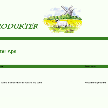
ter Aps
vn+
Producent
varme bamsefutter til voksne og børn
Rosenlund produkt