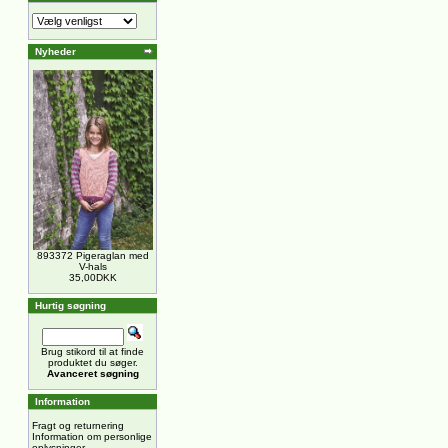
Nyheder
893372 Pigeraglan med
V-hals
35,00DKK
Hurtig søgning
Brug stikord til at finde
produktet du søger.
Avanceret søgning
Information
Fragt og returnering
Information om personlige
oplysninger