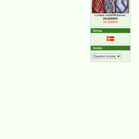
Lowisa multi/flerfarvet.
25,50DKK
10,00DKK
Sprog
Valuta