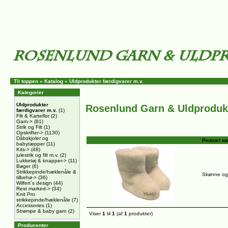
Til toppen
»
Katalog
»
Uldprodukter færdigvarer m.v.
Kategorier
Uldprodukter
Rosenlund Garn & Uldproduk
færdigvarer m.v.
(1)
Filt & Karteflor
(2)
Garn->
(81)
Strik og Filt
(1)
Opskrifter->
(1130)
Dåbskjoler og
Produkt na
babytæpper
(11)
Kits->
(48)
julestrik og filt m.v.
(2)
Lukketøj & knapper->
(11)
Bøger
(6)
Strikkepinde/hæklenåle &
Skønne og 
tilbehø->
(36)
Wilfert´s design
(44)
Rest marked->
(34)
Knit Pro
strikkepinde/hæklenåle
(7)
Accessories
(1)
Strømpe & baby garn
(2)
Viser
1
til
1
(af
1
produkter)
Producenter