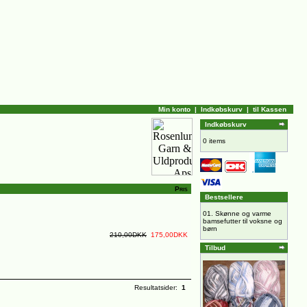
Min konto
|
Indkøbskurv
|
til Kassen
Indkøbskurv
0 items
Pris
Bestsellere
01.
Skønne og varme
bamsefutter til voksne og
børn
210,00DKK
175,00DKK
Tilbud
Resultatsider:
1