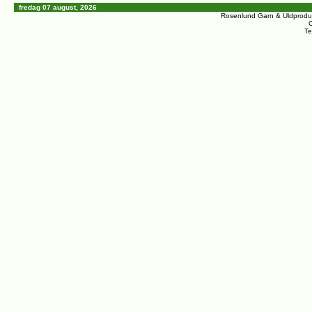
fredag 07 august, 2026
Rosenlund Garn & Uldprodu
C
Te