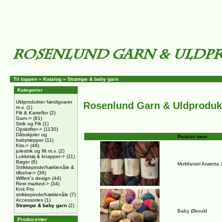
Til toppen
»
Katalog
»
Strømpe & baby garn
Kategorier
Uldprodukter færdigvarer
Rosenlund Garn & Uldproduk
m.v.
(1)
Filt & Karteflor
(2)
Garn->
(81)
Strik og Filt
(1)
Opskrifter->
(1130)
Dåbskjoler og
Produkt navn-
babytæpper
(11)
Kits->
(48)
julestrik og filt m.v.
(2)
Lukketøj & knapper->
(11)
Bøger
(6)
Multifarvet Arwetta
Strikkepinde/hæklenåle &
tilbehø->
(36)
Wilfert´s design
(44)
Rest marked->
(34)
Knit Pro
strikkepinde/hæklenåle
(7)
Accessories
(1)
Strømpe & baby garn
(2)
Baby Økould
Producenter