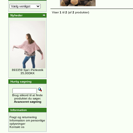
Viser
1
til
2
(af
2
produkter)
Nyheder
893359 Sjal i Perlestrik
35,00DKK
Hurtig søgning
Brug stikord til at finde
produktet du søger.
Avanceret søgning
Information
Fragt og returnering
Information om personlige
oplysninger
Kontakt os