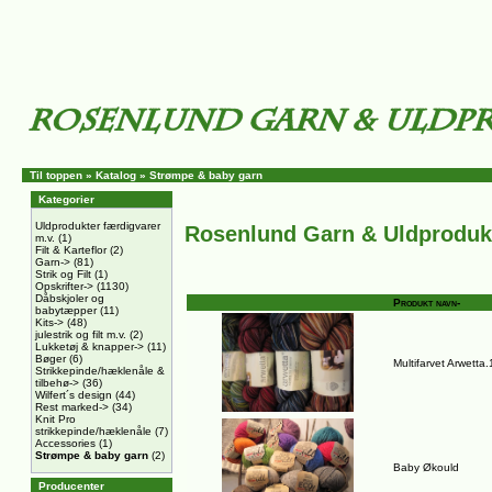
Til toppen
»
Katalog
»
Strømpe & baby garn
Kategorier
Uldprodukter færdigvarer
Rosenlund Garn & Uldproduk
m.v.
(1)
Filt & Karteflor
(2)
Garn->
(81)
Strik og Filt
(1)
Opskrifter->
(1130)
Dåbskjoler og
Produkt navn-
babytæpper
(11)
Kits->
(48)
julestrik og filt m.v.
(2)
Lukketøj & knapper->
(11)
Bøger
(6)
Multifarvet Arwetta
Strikkepinde/hæklenåle &
tilbehø->
(36)
Wilfert´s design
(44)
Rest marked->
(34)
Knit Pro
strikkepinde/hæklenåle
(7)
Accessories
(1)
Strømpe & baby garn
(2)
Baby Økould
Producenter