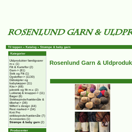
Til toppen
»
Katalog
»
Strømpe & baby garn
Kategorier
Uldprodukter færdigvarer
Rosenlund Garn & Uldproduk
m.v.
(1)
Filt & Karteflor
(2)
Garn->
(81)
Strik og Filt
(1)
Opskrifter->
(1130)
Dåbskjoler og
babytæpper
(11)
Kits->
(48)
julestrik og filt m.v.
(2)
Lukketøj & knapper->
(11)
Bøger
(6)
Strikkepinde/hæklenåle &
tilbehø->
(36)
Wilfert´s design
(44)
Rest marked->
(34)
Knit Pro
strikkepinde/hæklenåle
(7)
Accessories
(1)
Strømpe & baby garn
(2)
Producenter