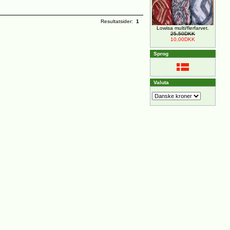
Resultatsider:
1
Lowisa multi/flerfarvet.
25,50DKK
10,00DKK
Sprog
Valuta