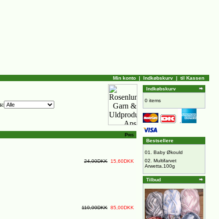
Min konto
|
Indkøbskurv
|
til Kassen
Indkøbskurv
0 items
s:
Pris
Bestsellere
01.
Baby Økould
02.
Multifarvet
24,00DKK
15,60DKK
Arwetta.100g
Tilbud
110,00DKK
85,00DKK