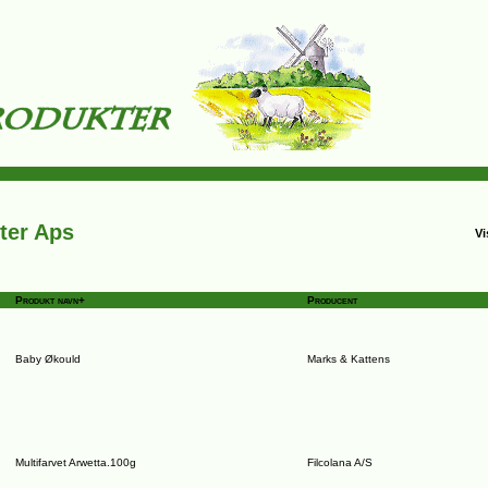
ter Aps
Vi
Produkt navn+
Producent
Baby Økould
Marks & Kattens
Multifarvet Arwetta.100g
Filcolana A/S