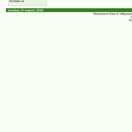
Kontakt os
mandag 10 august, 2026
Rosenlund Garn & Uldprodu
C
Te