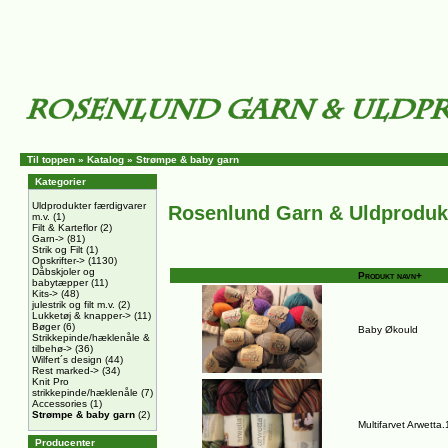
Til toppen
»
Katalog
»
Strømpe & baby garn
Kategorier
Uldprodukter færdigvarer
Rosenlund Garn & Uldproduk
m.v.
(1)
Filt & Karteflor
(2)
Garn->
(81)
Strik og Filt
(1)
Opskrifter->
(1130)
Dåbskjoler og
Produkt navn+
babytæpper
(11)
Kits->
(48)
julestrik og filt m.v.
(2)
Lukketøj & knapper->
(11)
Bøger
(6)
Baby Økould
Strikkepinde/hæklenåle &
tilbehø->
(36)
Wilfert´s design
(44)
Rest marked->
(34)
Knit Pro
strikkepinde/hæklenåle
(7)
Accessories
(1)
Strømpe & baby garn
(2)
Multifarvet Arwetta
Producenter