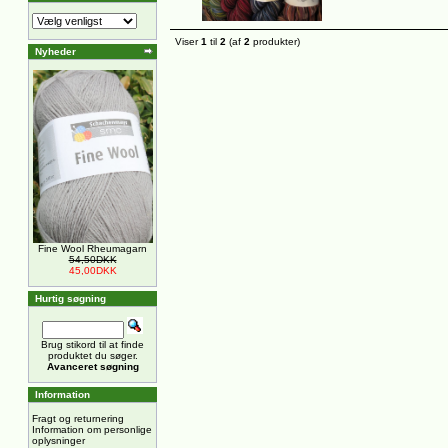
Viser
1
til
2
(af
2
produkter)
Nyheder
Fine Wool Rheumagarn
54,50DKK
45,00DKK
Hurtig søgning
Brug stikord til at finde
produktet du søger.
Avanceret søgning
Information
Fragt og returnering
Information om personlige
oplysninger