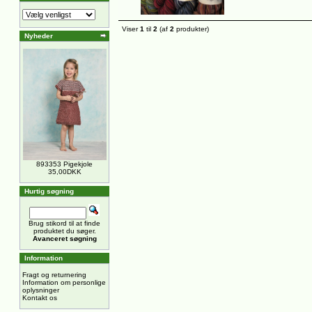
Viser
1
til
2
(af
2
produkter)
Nyheder
893353 Pigekjole
35,00DKK
Hurtig søgning
Brug stikord til at finde
produktet du søger.
Avanceret søgning
Information
Fragt og returnering
Information om personlige
oplysninger
Kontakt os