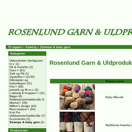
Til toppen
»
Katalog
»
Strømpe & baby garn
Kategorier
Uldprodukter færdigvarer
Rosenlund Garn & Uldproduk
m.v.
(1)
Filt & Karteflor
(2)
Garn->
(81)
Strik og Filt
(1)
Opskrifter->
(1130)
Dåbskjoler og
Produkt navn+
babytæpper
(11)
Kits->
(48)
julestrik og filt m.v.
(2)
Lukketøj & knapper->
(11)
Bøger
(6)
Baby Økould
Strikkepinde/hæklenåle &
tilbehø->
(36)
Wilfert´s design
(44)
Rest marked->
(34)
Knit Pro
strikkepinde/hæklenåle
(7)
Accessories
(1)
Strømpe & baby garn
(2)
Multifarvet Arwetta
Producenter