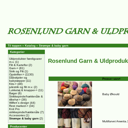
Til toppen
»
Katalog
»
Strømpe & baby garn
Kategorier
Uldprodukter færdigvarer
Rosenlund Garn & Uldproduk
m.v.
(1)
Filt & Karteflor
(2)
Garn->
(81)
Strik og Filt
(1)
Opskrifter->
(1130)
Dåbskjoler og
Produkt navn+
babytæpper
(11)
Kits->
(48)
julestrik og filt m.v.
(2)
Lukketøj & knapper->
(11)
Bøger
(6)
Baby Økould
Strikkepinde/hæklenåle &
tilbehø->
(36)
Wilfert´s design
(44)
Rest marked->
(34)
Knit Pro
strikkepinde/hæklenåle
(7)
Accessories
(1)
Strømpe & baby garn
(2)
Multifarvet Arwetta
Producenter