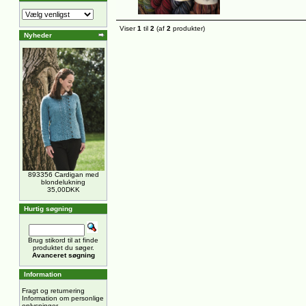
Viser
1
til
2
(af
2
produkter)
Nyheder
893356 Cardigan med
blondelukning
35,00DKK
Hurtig søgning
Brug stikord til at finde
produktet du søger.
Avanceret søgning
Information
Fragt og returnering
Information om personlige
oplysninger