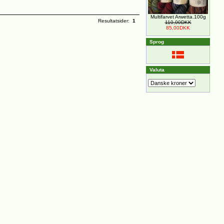
Multifarvet Arwetta.100g
Resultatsider:
1
110,00DKK
85,00DKK
Sprog
Valuta