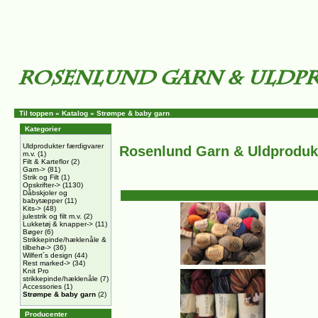
Til toppen
»
Katalog
»
Strømpe & baby garn
Kategorier
Uldprodukter færdigvarer
Rosenlund Garn & Uldproduk
m.v.
(1)
Filt & Karteflor
(2)
Garn->
(81)
Strik og Filt
(1)
Opskrifter->
(1130)
Dåbskjoler og
babytæpper
(11)
Kits->
(48)
julestrik og filt m.v.
(2)
Lukketøj & knapper->
(11)
Bøger
(6)
Strikkepinde/hæklenåle &
tilbehø->
(36)
Wilfert´s design
(44)
Rest marked->
(34)
Knit Pro
strikkepinde/hæklenåle
(7)
Accessories
(1)
Strømpe & baby garn
(2)
Producenter