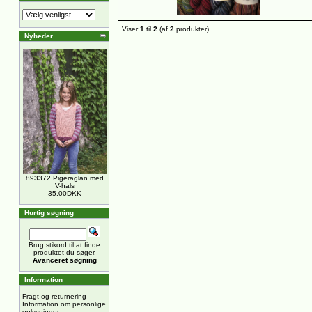
Viser
1
til
2
(af
2
produkter)
Nyheder
893372 Pigeraglan med
V-hals
35,00DKK
Hurtig søgning
Brug stikord til at finde
produktet du søger.
Avanceret søgning
Information
Fragt og returnering
Information om personlige
oplysninger