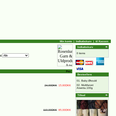
Min konto
|
Indkøbskurv
|
til Kassen
Indkøbskurv
0 items
s:
Pris
Bestsellere
01.
Baby Økould
02.
Multifarvet
24,00DKK
15,60DKK
Arwetta.100g
Tilbud
110,00DKK
85,00DKK