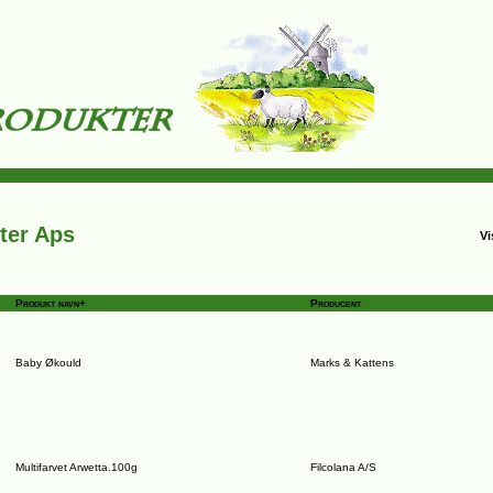
ter Aps
Vi
Produkt navn+
Producent
Baby Økould
Marks & Kattens
Multifarvet Arwetta.100g
Filcolana A/S