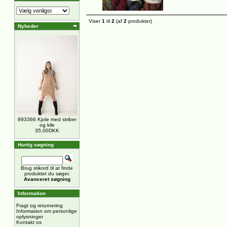
Viser
1
til
2
(af
2
produkter)
Nyheder
893366 Kjole med striber
og kile
35,00DKK
Hurtig søgning
Brug stikord til at finde
produktet du søger.
Avanceret søgning
Information
Fragt og returnering
Information om personlige
oplysninger
Kontakt os