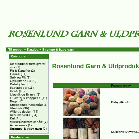
Til toppen
»
Katalog
»
Strømpe & baby garn
Kategorier
Uldprodukter færdigvarer
Rosenlund Garn & Uldproduk
m.v.
(1)
Filt & Karteflor
(2)
Garn->
(81)
Strik og Filt
(1)
Opskrifter->
(1130)
Dåbskjoler og
Produkt navn+
babytæpper
(11)
Kits->
(48)
julestrik og filt m.v.
(2)
Lukketøj & knapper->
(11)
Bøger
(6)
Baby Økould
Strikkepinde/hæklenåle &
tilbehø->
(36)
Wilfert´s design
(44)
Rest marked->
(34)
Knit Pro
strikkepinde/hæklenåle
(7)
Accessories
(1)
Strømpe & baby garn
(2)
Multifarvet Arwetta
Producenter