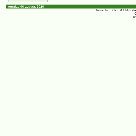
torsdag 06 august, 2026
Rosenlund Garn & Uldprodu
C
Te