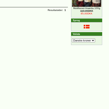
Multifarvet Arwetta.100g
Resultatsider:
1
110,00DKK
85,00DKK
Sprog
Valuta