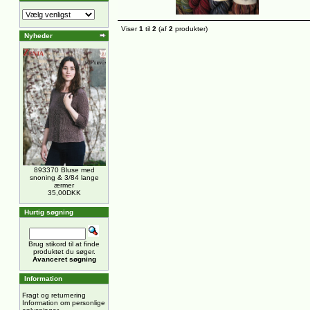
Viser
1
til
2
(af
2
produkter)
Nyheder
893370 Bluse med
snoning & 3/84 lange
ærmer
35,00DKK
Hurtig søgning
Brug stikord til at finde
produktet du søger.
Avanceret søgning
Information
Fragt og returnering
Information om personlige