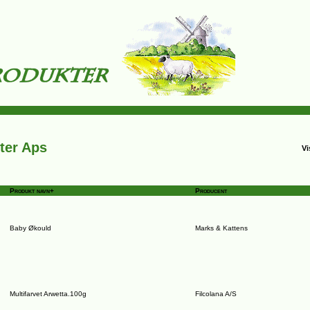
ter Aps
Vi
Produkt navn+
Producent
Baby Økould
Marks & Kattens
Multifarvet Arwetta.100g
Filcolana A/S