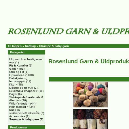
Til toppen
»
Katalog
»
Strømpe & baby garn
Kategorier
Uldprodukter færdigvarer
Rosenlund Garn & Uldproduk
m.v.
(1)
Filt & Karteflor
(2)
Garn->
(81)
Strik og Filt
(1)
Opskrifter->
(1130)
Dåbskjoler og
babytæpper
(11)
Kits->
(48)
julestrik og filt m.v.
(2)
Lukketøj & knapper->
(11)
Bøger
(6)
Strikkepinde/hæklenåle &
tilbehø->
(36)
Wilfert´s design
(44)
Rest marked->
(34)
Knit Pro
strikkepinde/hæklenåle
(7)
Accessories
(1)
Strømpe & baby garn
(2)
Producenter