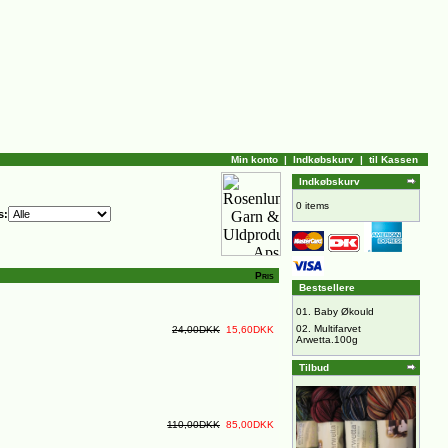
Min konto
|
Indkøbskurv
|
til Kassen
Indkøbskurv
0 items
s:
Pris
Bestsellere
01.
Baby Økould
02.
Multifarvet
24,00DKK
15,60DKK
Arwetta.100g
Tilbud
110,00DKK
85,00DKK