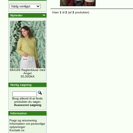
Viser
1
til
2
(af
2
produkter)
Nyheder
894189 Raglanbluse med
Angel
35,00DKK
Hurtig søgning
Brug stikord til at finde
produktet du søger.
Avanceret søgning
Information
Fragt og returnering
Information om personlige
oplysninger
Kontakt os