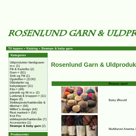
Til toppen
»
Katalog
»
Strømpe & baby garn
Kategorier
Uldprodukter færdigvarer
Rosenlund Garn & Uldproduk
m.v.
(1)
Filt & Karteflor
(2)
Garn->
(81)
Strik og Filt
(1)
Opskrifter->
(1130)
Dåbskjoler og
Produkt navn+
babytæpper
(11)
Kits->
(48)
julestrik og filt m.v.
(2)
Lukketøj & knapper->
(11)
Bøger
(6)
Baby Økould
Strikkepinde/hæklenåle &
tilbehø->
(36)
Wilfert´s design
(44)
Rest marked->
(34)
Knit Pro
strikkepinde/hæklenåle
(7)
Accessories
(1)
Strømpe & baby garn
(2)
Multifarvet Arwetta
Producenter