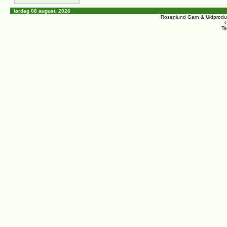
lørdag 08 august, 2026
Rosenlund Garn & Uldprodu
C
Te