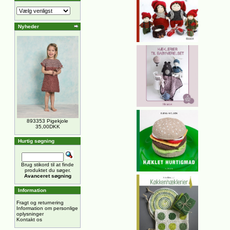
Nyheder
893353 Pigekjole
35,00DKK
Hurtig søgning
Brug stikord til at finde
produktet du søger.
Avanceret søgning
Information
Fragt og returnering
Information om personlige
oplysninger
Kontakt os