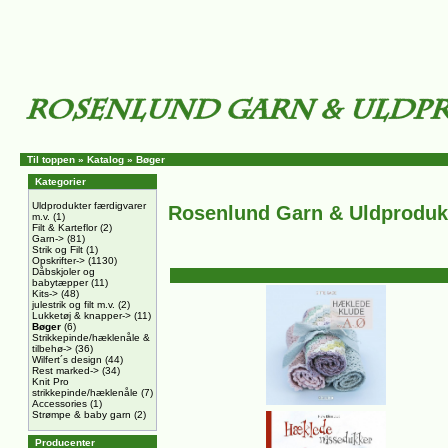
Til toppen
»
Katalog
»
Bøger
Kategorier
Uldprodukter færdigvarer
Rosenlund Garn & Uldproduk
m.v.
(1)
Filt & Karteflor
(2)
Garn->
(81)
Strik og Filt
(1)
Opskrifter->
(1130)
Dåbskjoler og
babytæpper
(11)
Kits->
(48)
julestrik og filt m.v.
(2)
Lukketøj & knapper->
(11)
Bøger
(6)
Strikkepinde/hæklenåle &
tilbehø->
(36)
Wilfert´s design
(44)
Rest marked->
(34)
Knit Pro
strikkepinde/hæklenåle
(7)
Accessories
(1)
Strømpe & baby garn
(2)
Producenter