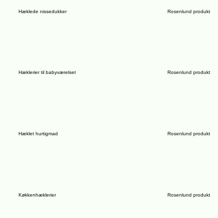
Hæklede nissedukker
Rosenlund produkt
Hæklerier til babyværelset
Rosenlund produkt
Hæklet hurtigmad
Rosenlund produkt
Køkkenhæklerier
Rosenlund produkt