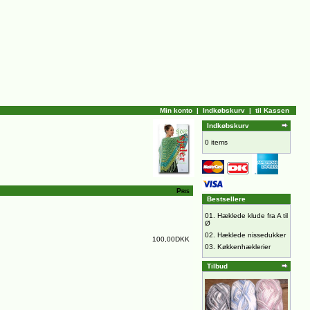
Min konto
|
Indkøbskurv
|
til Kassen
Indkøbskurv
0 items
Pris
Bestsellere
01.
Hæklede klude fra A til
Ø
02.
Hæklede nissedukker
100,00DKK
03.
Køkkenhæklerier
Tilbud