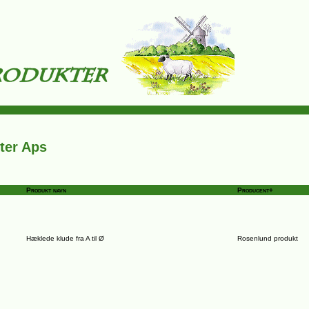
ter Aps
Produkt navn
Producent+
Hæklede klude fra A til Ø
Rosenlund produkt