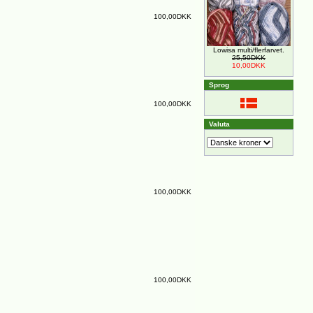
100,00DKK
Lowisa multi/flerfarvet.
25,50DKK
10,00DKK
Sprog
100,00DKK
Valuta
100,00DKK
100,00DKK