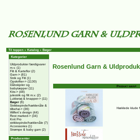
Til toppen
»
Katalog
»
Bøger
Kategorier
Uldprodukter færdigvarer
Rosenlund Garn & Uldproduk
m.v.
(1)
Filt & Karteflor
(2)
Garn->
(81)
Strik og Filt
(1)
Opskrifter->
(1130)
Dåbskjoler og
Produkt navn+
babytæpper
(11)
Kits->
(48)
julestrik og filt m.v.
(2)
Lukketøj & knapper->
(11)
Bøger
(6)
Strikkepinde/hæklenåle &
Hæklede klude fr
tilbehø->
(36)
Wilfert´s design
(44)
Rest marked->
(34)
Knit Pro
strikkepinde/hæklenåle
(7)
Accessories
(1)
Strømpe & baby garn
(2)
Producenter