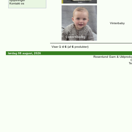
oplysninger
Kontakt os
Vinterbaby
Viser
1
til
6
(af
6
produkter)
lørdag 08 august, 2026
Rosenlund Garn & Uldprodu
C
Te