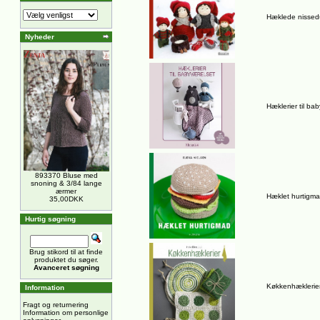
Hæklede nissed
Nyheder
Hæklerier til ba
893370 Bluse med
snoning & 3/84 lange
ærmer
Hæklet hurtigm
35,00DKK
Hurtig søgning
Brug stikord til at finde
produktet du søger.
Avanceret søgning
Køkkenhæklerie
Information
Fragt og returnering
Information om personlige