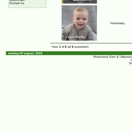
Kontakt os
Vinterbaby
Viser
1
til
6
(af
6
produkter)
søndag 09 august, 2026
Rosenlund Garn & Uldprodu
C
Te