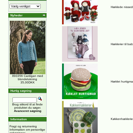
Hæklede nissed
Nyheder
Hæklerier til ba
893356 Cardigan med
blondelukning
Hæklet hurtigm
35,00DKK
Hurtig søgning
Brug stikord til at finde
produktet du søger.
Avanceret søgning
Køkkenhæklerie
Information
Fragt og returnering
Information om personlige
oplysninger