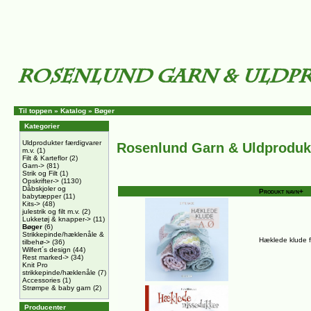
Til toppen
»
Katalog
»
Bøger
Kategorier
Uldprodukter færdigvarer
Rosenlund Garn & Uldproduk
m.v.
(1)
Filt & Karteflor
(2)
Garn->
(81)
Strik og Filt
(1)
Opskrifter->
(1130)
Dåbskjoler og
Produkt navn+
babytæpper
(11)
Kits->
(48)
julestrik og filt m.v.
(2)
Lukketøj & knapper->
(11)
Bøger
(6)
Strikkepinde/hæklenåle &
Hæklede klude fr
tilbehø->
(36)
Wilfert´s design
(44)
Rest marked->
(34)
Knit Pro
strikkepinde/hæklenåle
(7)
Accessories
(1)
Strømpe & baby garn
(2)
Producenter