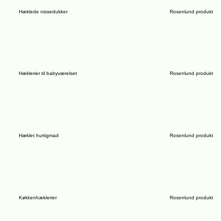
Hæklede nissedukker
Rosenlund produkt
Hæklerier til babyværelset
Rosenlund produkt
Hæklet hurtigmad
Rosenlund produkt
Køkkenhæklerier
Rosenlund produkt