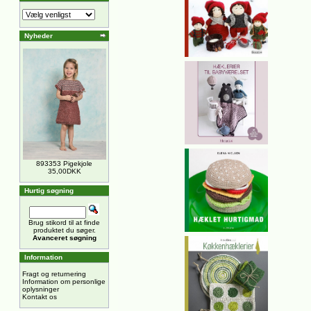
Nyheder
893353 Pigekjole
35,00DKK
Hurtig søgning
Brug stikord til at finde
produktet du søger.
Avanceret søgning
Information
Fragt og returnering
Information om personlige
oplysninger
Kontakt os