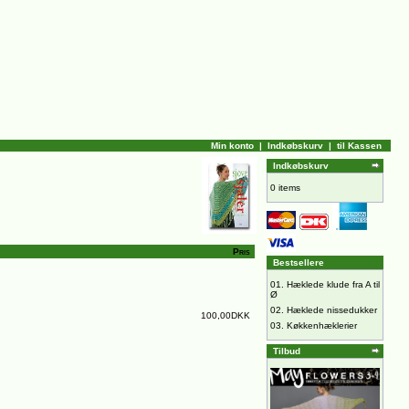
Min konto
|
Indkøbskurv
|
til Kassen
Indkøbskurv
0 items
Pris
Bestsellere
01.
Hæklede klude fra A til
Ø
02.
Hæklede nissedukker
100,00DKK
03.
Køkkenhæklerier
Tilbud