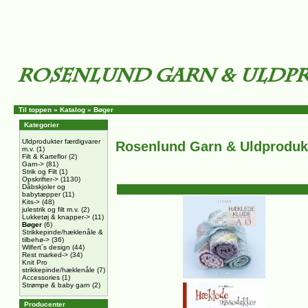
Til toppen
»
Katalog
»
Bøger
Kategorier
Uldprodukter færdigvarer
Rosenlund Garn & Uldproduk
m.v.
(1)
Filt & Karteflor
(2)
Garn->
(81)
Strik og Filt
(1)
Opskrifter->
(1130)
Dåbskjoler og
babytæpper
(11)
Kits->
(48)
julestrik og filt m.v.
(2)
Lukketøj & knapper->
(11)
Bøger
(6)
Strikkepinde/hæklenåle &
tilbehø->
(36)
Wilfert´s design
(44)
Rest marked->
(34)
Knit Pro
strikkepinde/hæklenåle
(7)
Accessories
(1)
Strømpe & baby garn
(2)
Producenter