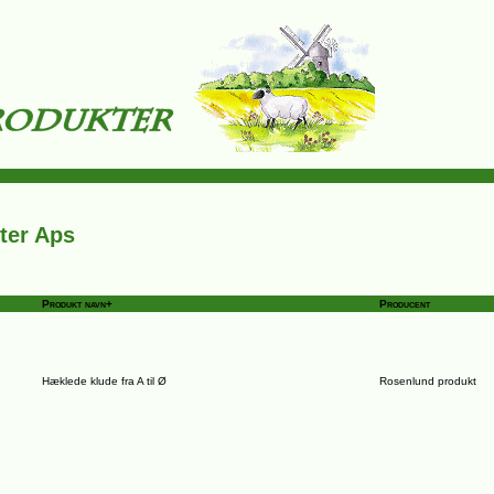
ter Aps
Produkt navn+
Producent
Hæklede klude fra A til Ø
Rosenlund produkt