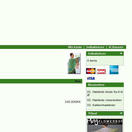
Min konto
|
Indkøbskurv
|
til Kassen
Indkøbskurv
0 items
Pris
Bestsellere
01.
Hæklede klude fra A til
Ø
02.
Hæklede nissedukker
100,00DKK
03.
Køkkenhæklerier
Tilbud