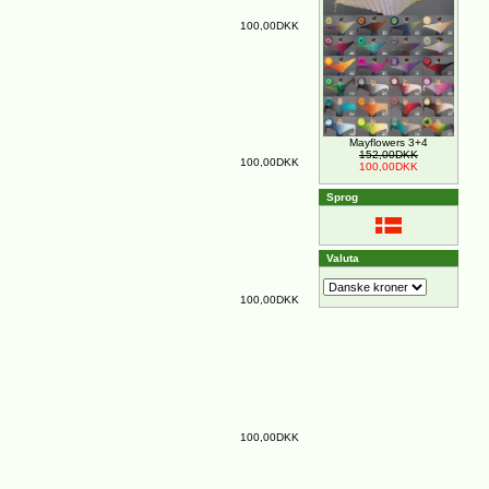
100,00DKK
Mayflowers 3+4
152,00DKK
100,00DKK
100,00DKK
Sprog
Valuta
100,00DKK
100,00DKK