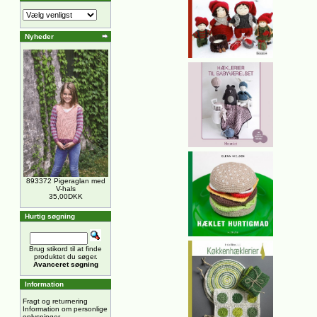
Nyheder
893372 Pigeraglan med
V-hals
35,00DKK
Hurtig søgning
Brug stikord til at finde
produktet du søger.
Avanceret søgning
Information
Fragt og returnering
Information om personlige
oplysninger