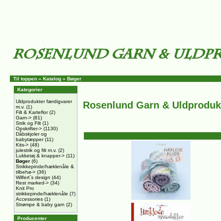
Til toppen
»
Katalog
»
Bøger
Kategorier
Uldprodukter færdigvarer
Rosenlund Garn & Uldproduk
m.v.
(1)
Filt & Karteflor
(2)
Garn->
(81)
Strik og Filt
(1)
Opskrifter->
(1130)
Dåbskjoler og
babytæpper
(11)
Kits->
(48)
julestrik og filt m.v.
(2)
Lukketøj & knapper->
(11)
Bøger
(6)
Strikkepinde/hæklenåle &
tilbehø->
(36)
Wilfert´s design
(44)
Rest marked->
(34)
Knit Pro
strikkepinde/hæklenåle
(7)
Accessories
(1)
Strømpe & baby garn
(2)
Producenter