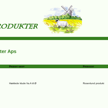
ter Aps
Produkt navn+
Producent
Hæklede klude fra A til Ø
Rosenlund produkt