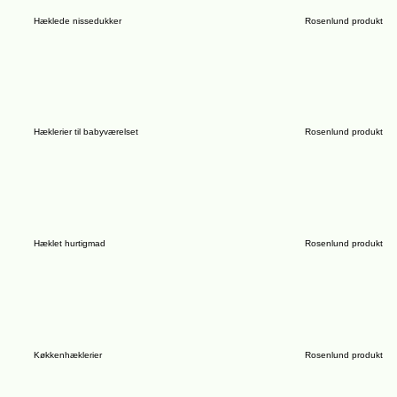
Hæklede nissedukker
Rosenlund produkt
Hæklerier til babyværelset
Rosenlund produkt
Hæklet hurtigmad
Rosenlund produkt
Køkkenhæklerier
Rosenlund produkt