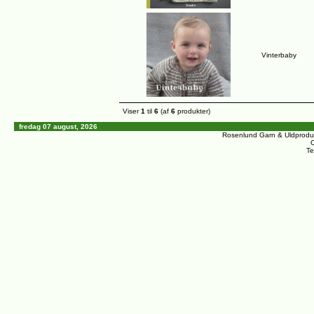
Vinterbaby
Viser
1
til
6
(af
6
produkter)
fredag 07 august, 2026
Rosenlund Garn & Uldprodu
C
Te