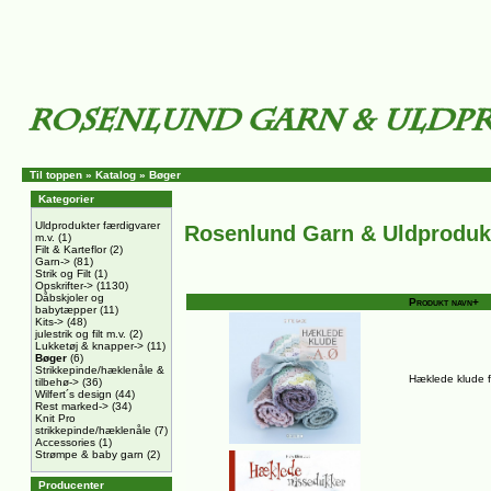
Til toppen
»
Katalog
»
Bøger
Kategorier
Uldprodukter færdigvarer
Rosenlund Garn & Uldproduk
m.v.
(1)
Filt & Karteflor
(2)
Garn->
(81)
Strik og Filt
(1)
Opskrifter->
(1130)
Dåbskjoler og
Produkt navn+
babytæpper
(11)
Kits->
(48)
julestrik og filt m.v.
(2)
Lukketøj & knapper->
(11)
Bøger
(6)
Strikkepinde/hæklenåle &
Hæklede klude fr
tilbehø->
(36)
Wilfert´s design
(44)
Rest marked->
(34)
Knit Pro
strikkepinde/hæklenåle
(7)
Accessories
(1)
Strømpe & baby garn
(2)
Producenter