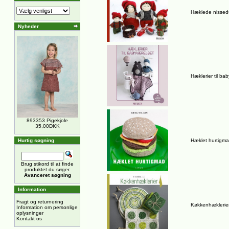
Hæklede nissed
Nyheder
Hæklerier til ba
893353 Pigekjole
35,00DKK
Hurtig søgning
Hæklet hurtigm
Brug stikord til at finde
produktet du søger.
Avanceret søgning
Information
Fragt og returnering
Køkkenhæklerie
Information om personlige
oplysninger
Kontakt os