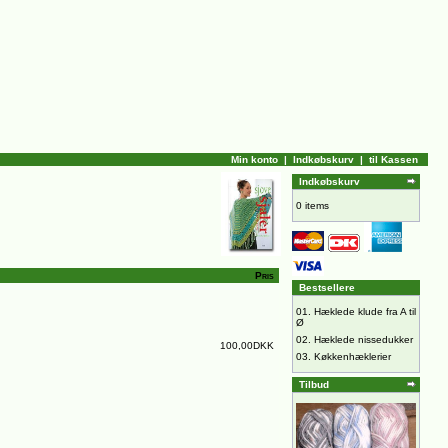
Min konto
|
Indkøbskurv
|
til Kassen
Indkøbskurv
0 items
Pris
Bestsellere
01.
Hæklede klude fra A til
Ø
02.
Hæklede nissedukker
100,00DKK
03.
Køkkenhæklerier
Tilbud