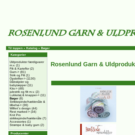
Til toppen
»
Katalog
»
Bøger
Kategorier
Uldprodukter færdigvarer
Rosenlund Garn & Uldproduk
m.v.
(1)
Filt & Karteflor
(2)
Garn->
(81)
Strik og Filt
(1)
Opskrifter->
(1130)
Dåbskjoler og
babytæpper
(11)
Kits->
(48)
julestrik og filt m.v.
(2)
Lukketøj & knapper->
(11)
Bøger
(6)
Strikkepinde/hæklenåle &
tilbehø->
(36)
Wilfert´s design
(44)
Rest marked->
(34)
Knit Pro
strikkepinde/hæklenåle
(7)
Accessories
(1)
Strømpe & baby garn
(2)
Producenter