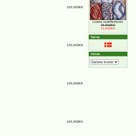
100,00DKK
Lowisa multi/flerfarvet.
25,50DKK
10,00DKK
Sprog
100,00DKK
Valuta
100,00DKK
100,00DKK