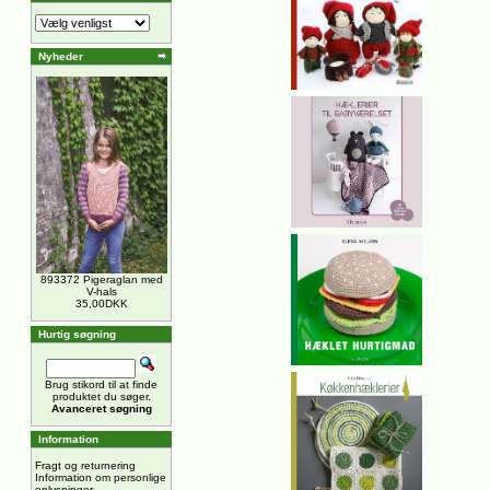
Nyheder
893372 Pigeraglan med
V-hals
35,00DKK
Hurtig søgning
Brug stikord til at finde
produktet du søger.
Avanceret søgning
Information
Fragt og returnering
Information om personlige
oplysninger