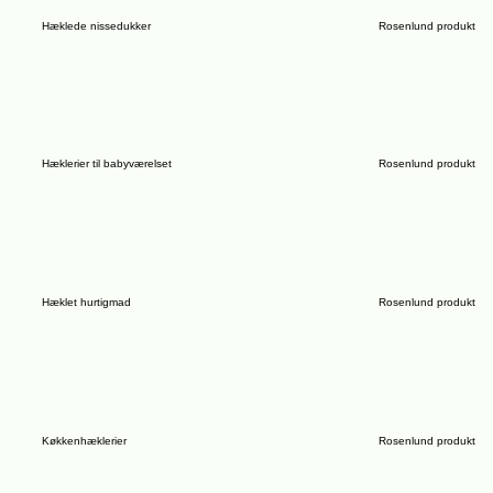
Hæklede nissedukker
Rosenlund produkt
Hæklerier til babyværelset
Rosenlund produkt
Hæklet hurtigmad
Rosenlund produkt
Køkkenhæklerier
Rosenlund produkt