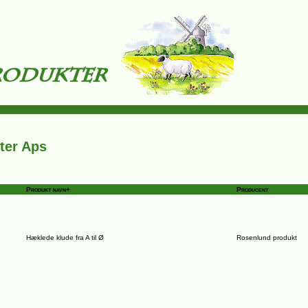
ter Aps
Produkt navn+
Producent
Hæklede klude fra A til Ø
Rosenlund produkt