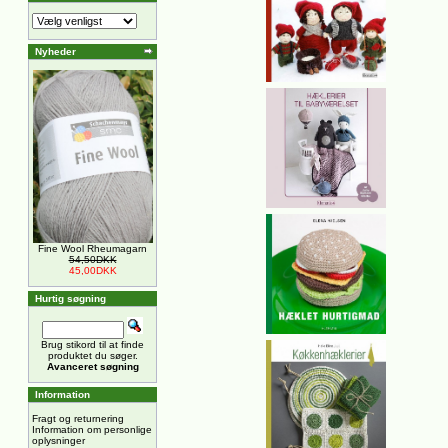
Nyheder
Fine Wool Rheumagarn
54,50DKK
45,00DKK
Hurtig søgning
Brug stikord til at finde
produktet du søger.
Avanceret søgning
Information
Fragt og returnering
Information om personlige
oplysninger