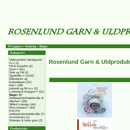
Til toppen
»
Katalog
»
Bøger
Kategorier
Uldprodukter færdigvarer
Rosenlund Garn & Uldproduk
m.v.
(1)
Filt & Karteflor
(2)
Garn->
(81)
Strik og Filt
(1)
Opskrifter->
(1130)
Dåbskjoler og
babytæpper
(11)
Kits->
(48)
julestrik og filt m.v.
(2)
Lukketøj & knapper->
(11)
Bøger
(6)
Strikkepinde/hæklenåle &
tilbehø->
(36)
Wilfert´s design
(44)
Rest marked->
(34)
Knit Pro
strikkepinde/hæklenåle
(7)
Accessories
(1)
Strømpe & baby garn
(2)
Producenter