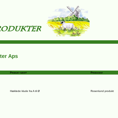
ter Aps
Produkt navn+
Producent
Hæklede klude fra A til Ø
Rosenlund produkt