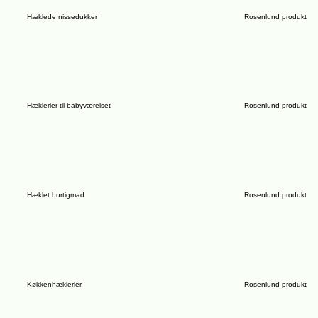
Hæklede nissedukker
Rosenlund produkt
Hæklerier til babyværelset
Rosenlund produkt
Hæklet hurtigmad
Rosenlund produkt
Køkkenhæklerier
Rosenlund produkt