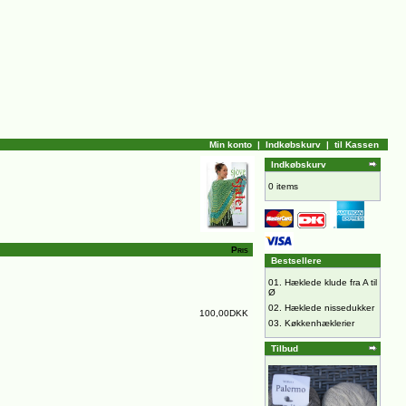
Min konto
|
Indkøbskurv
|
til Kassen
Indkøbskurv
0 items
Pris
Bestsellere
01.
Hæklede klude fra A til
Ø
02.
Hæklede nissedukker
100,00DKK
03.
Køkkenhæklerier
Tilbud