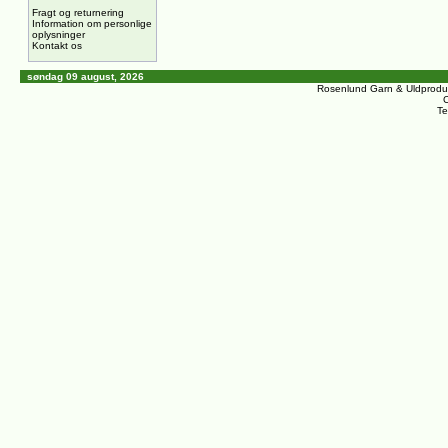
Fragt og returnering
Information om personlige
oplysninger
Kontakt os
søndag 09 august, 2026
Rosenlund Garn & Uldprodu
C
Te