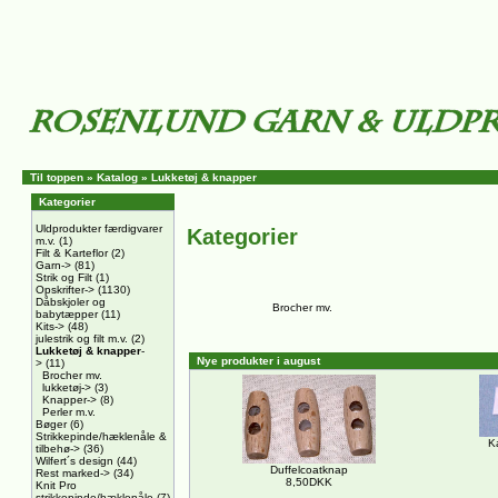
Til toppen
»
Katalog
»
Lukketøj & knapper
Kategorier
Uldprodukter færdigvarer
Kategorier
m.v.
(1)
Filt & Karteflor
(2)
Garn->
(81)
Strik og Filt
(1)
Opskrifter->
(1130)
Dåbskjoler og
Brocher mv.
babytæpper
(11)
Kits->
(48)
julestrik og filt m.v.
(2)
Lukketøj & knapper
-
Nye produkter i august
>
(11)
Brocher mv.
lukketøj->
(3)
Knapper->
(8)
Perler m.v.
Bøger
(6)
Strikkepinde/hæklenåle &
K
tilbehø->
(36)
Wilfert´s design
(44)
Duffelcoatknap
Rest marked->
(34)
8,50DKK
Knit Pro
strikkepinde/hæklenåle
(7)