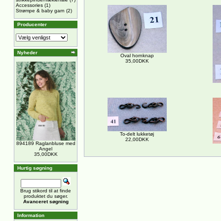
Accessories
(1)
Strømpe & baby garn
(2)
Producenter
Nyheder
Oval hornknap
35,00DKK
To-delt lukketøj
22,00DKK
894189 Raglanbluse med
Angel
35,00DKK
Hurtig søgning
Brug stikord til at finde
produktet du søger.
Avanceret søgning
Information