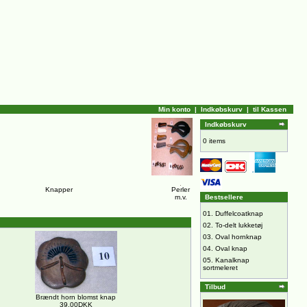
Min konto
|
Indkøbskurv
|
til Kassen
Indkøbskurv
0 items
Knapper
Perler
m.v.
Bestsellere
01.
Duffelcoatknap
02.
To-delt lukketøj
03.
Oval hornknap
04.
Oval knap
05.
Kanalknap
sortmeleret
Tilbud
Brændt horn blomst knap
39,00DKK