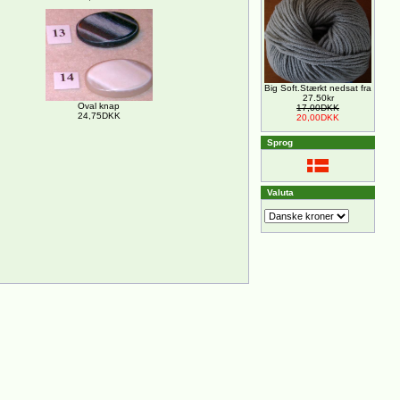
Big Soft.Stærkt nedsat fra
27.50kr
Oval knap
17,00DKK
24,75DKK
20,00DKK
Sprog
Valuta