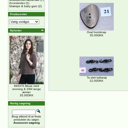
Accessories
(1)
Strømpe & baby garn
(2)
Producenter
Nyheder
Oval hornknap
35,00DKK
To-delt lukketøj
22,00DKK
893370 Bluse med
snoning & 3/84 lange
ærmer
35,00DKK
Hurtig søgning
Brug stikord til at finde
produktet du søger.
Avanceret søgning