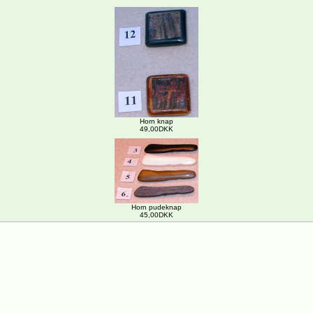
Horn knap
49,00DKK
Horn pudeknap
45,00DKK