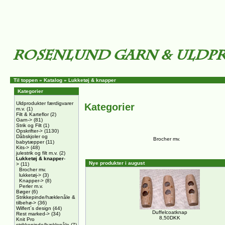
Til toppen
»
Katalog
»
Lukketøj & knapper
Kategorier
Uldprodukter færdigvarer
Kategorier
m.v.
(1)
Filt & Karteflor
(2)
Garn->
(81)
Strik og Filt
(1)
Opskrifter->
(1130)
Dåbskjoler og
Brocher mv.
babytæpper
(11)
Kits->
(48)
julestrik og filt m.v.
(2)
Lukketøj & knapper
-
Nye produkter i august
>
(11)
Brocher mv.
lukketøj->
(3)
Knapper->
(8)
Perler m.v.
Bøger
(6)
Strikkepinde/hæklenåle &
tilbehø->
(36)
Wilfert´s design
(44)
Duffelcoatknap
Rest marked->
(34)
8,50DKK
Knit Pro
strikkepinde/hæklenåle
(7)