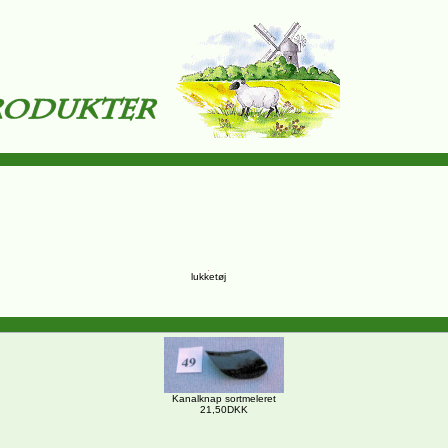
lukketøj
Kanalknap sortmeleret
21,50DKK