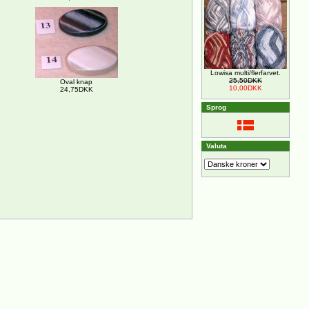
Lowisa multi/flerfarvet.
25,50DKK
Oval knap
10,00DKK
24,75DKK
Sprog
Valuta