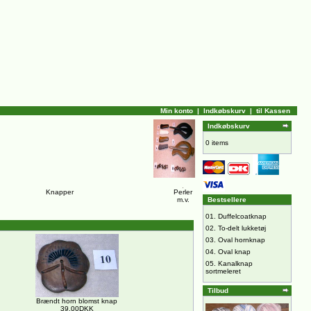
Min konto
|
Indkøbskurv
|
til Kassen
Indkøbskurv
0 items
Knapper
Perler
m.v.
Bestsellere
01.
Duffelcoatknap
02.
To-delt lukketøj
03.
Oval hornknap
04.
Oval knap
05.
Kanalknap
sortmeleret
Tilbud
Brændt horn blomst knap
39,00DKK