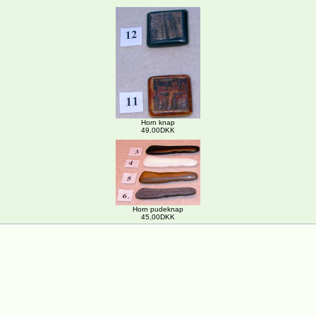
Horn knap
49,00DKK
Horn pudeknap
45,00DKK