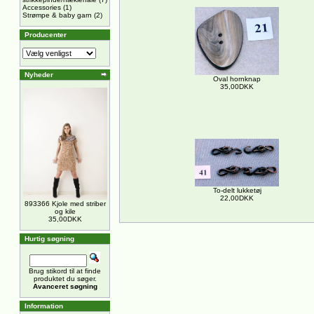
Accessories
(1)
Strømpe & baby garn
(2)
Producenter
Nyheder
Oval hornknap
35,00DKK
To-delt lukketøj
22,00DKK
893366 Kjole med striber
og kile
35,00DKK
Hurtig søgning
Brug stikord til at finde
produktet du søger.
Avanceret søgning
Information