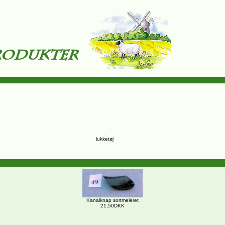
lukketøj
Kanalknap sortmeleret
21,50DKK