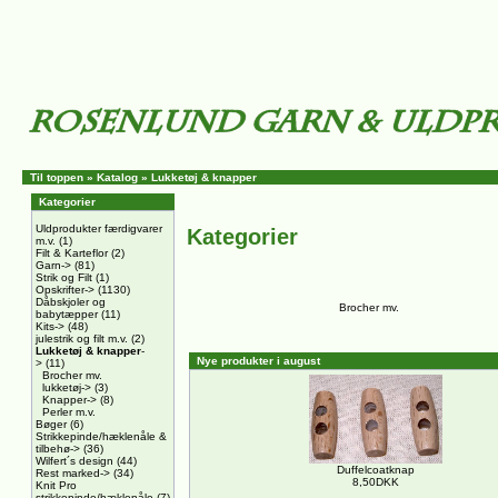
Til toppen
»
Katalog
»
Lukketøj & knapper
Kategorier
Uldprodukter færdigvarer
Kategorier
m.v.
(1)
Filt & Karteflor
(2)
Garn->
(81)
Strik og Filt
(1)
Opskrifter->
(1130)
Dåbskjoler og
Brocher mv.
babytæpper
(11)
Kits->
(48)
julestrik og filt m.v.
(2)
Lukketøj & knapper
-
Nye produkter i august
>
(11)
Brocher mv.
lukketøj->
(3)
Knapper->
(8)
Perler m.v.
Bøger
(6)
Strikkepinde/hæklenåle &
tilbehø->
(36)
Wilfert´s design
(44)
Duffelcoatknap
Rest marked->
(34)
8,50DKK
Knit Pro
strikkepinde/hæklenåle
(7)