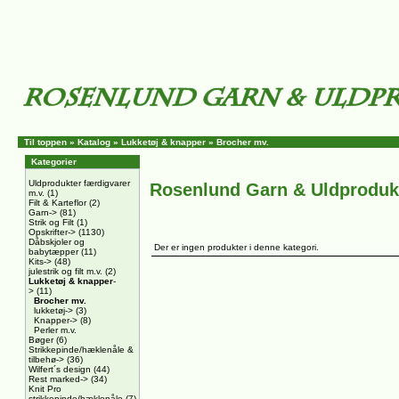
Til toppen
»
Katalog
»
Lukketøj & knapper
»
Brocher mv.
Kategorier
Uldprodukter færdigvarer
Rosenlund Garn & Uldproduk
m.v.
(1)
Filt & Karteflor
(2)
Garn->
(81)
Strik og Filt
(1)
Opskrifter->
(1130)
Dåbskjoler og
Der er ingen produkter i denne kategori.
babytæpper
(11)
Kits->
(48)
julestrik og filt m.v.
(2)
Lukketøj & knapper
-
>
(11)
Brocher mv.
lukketøj->
(3)
Knapper->
(8)
Perler m.v.
Bøger
(6)
Strikkepinde/hæklenåle &
tilbehø->
(36)
Wilfert´s design
(44)
Rest marked->
(34)
Knit Pro
strikkepinde/hæklenåle
(7)