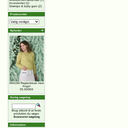
Accessories
(1)
Strømpe & baby garn
(2)
Producenter
Nyheder
894189 Raglanbluse med
Angel
35,00DKK
Hurtig søgning
Brug stikord til at finde
produktet du søger.
Avanceret søgning
Information