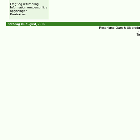
Fragt og returnering
Information om personlige
oplysninger
Kontakt os
torsdag 06 august, 2026
Rosenlund Garn & Uldprodu
C
Te