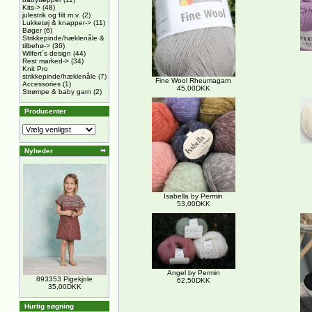
Kits->
(48)
julestrik og filt m.v.
(2)
Lukketøj & knapper->
(11)
Bøger
(6)
Strikkepinde/hæklenåle &
tilbehø->
(36)
Wilfert´s design
(44)
Rest marked->
(34)
Knit Pro
strikkepinde/hæklenåle
(7)
Fine Wool Rheumagarn
Accessories
(1)
45,00DKK
Strømpe & baby garn
(2)
Producenter
Nyheder
Isabella by Permin
53,00DKK
Angel by Permin
893353 Pigekjole
62,50DKK
35,00DKK
Hurtig søgning