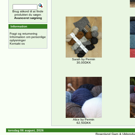
Brug stikord til at finde
produktet du søger.
Avanceret søgning
Information
Fragt og returnering
Information om personlige
oplysninger
Kontakt os
Sarah by Permin
30,00DKK
Alice by Permin
62,50DKK
torsdag 06 august, 2026
Rosenlund Garn & Uldprodu