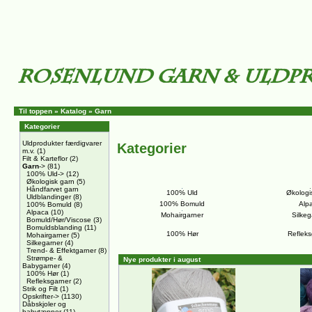
Til toppen
»
Katalog
»
Garn
Kategorier
Uldprodukter færdigvarer
Kategorier
m.v.
(1)
Filt & Karteflor
(2)
Garn
->
(81)
100% Uld->
(12)
Økologisk garn
(5)
Håndfarvet garn
100% Uld
Økologi
Uldblandinger
(8)
100% Bomuld
Alp
100% Bomuld
(8)
Alpaca
(10)
Mohairgarner
Silkeg
Bomuld/Hør/Viscose
(3)
Bomuldsblanding
(11)
100% Hør
Refleks
Mohairgarner
(5)
Silkegarner
(4)
Trend- & Effektgarner
(8)
Strømpe- &
Nye produkter i august
Babygarner
(4)
100% Hør
(1)
Refleksgarner
(2)
Strik og Filt
(1)
Opskrifter->
(1130)
Dåbskjoler og
babytæpper
(11)