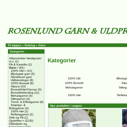
Til toppen
»
Katalog
»
Garn
Kategorier
Uldprodukter færdigvarer
Kategorier
m.v.
(1)
Filt & Karteflor
(2)
Garn
->
(81)
100% Uld->
(12)
Økologisk garn
(5)
Håndfarvet garn
100% Uld
Økologi
Uldblandinger
(8)
100% Bomuld
Alp
100% Bomuld
(8)
Alpaca
(10)
Mohairgarner
Silkeg
Bomuld/Hør/Viscose
(3)
Bomuldsblanding
(11)
100% Hør
Refleks
Mohairgarner
(5)
Silkegarner
(4)
Trend- & Effektgarner
(8)
Strømpe- &
Nye produkter i august
Babygarner
(4)
100% Hør
(1)
Refleksgarner
(2)
Strik og Filt
(1)
Opskrifter->
(1130)
Dåbskjoler og
babytæpper
(11)