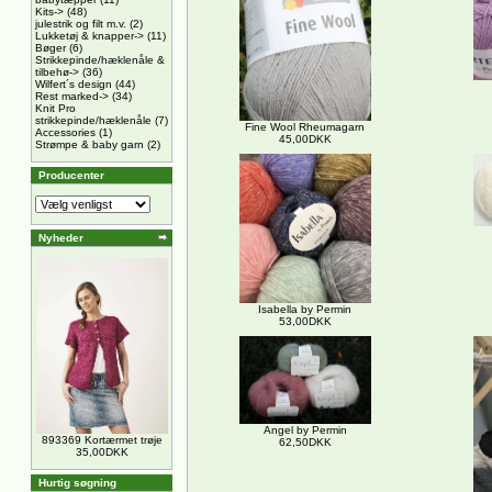
Kits->
(48)
julestrik og filt m.v.
(2)
Lukketøj & knapper->
(11)
Bøger
(6)
Strikkepinde/hæklenåle &
tilbehø->
(36)
Wilfert´s design
(44)
Rest marked->
(34)
Knit Pro
strikkepinde/hæklenåle
(7)
Fine Wool Rheumagarn
Accessories
(1)
45,00DKK
Strømpe & baby garn
(2)
Producenter
Nyheder
Isabella by Permin
53,00DKK
Angel by Permin
893369 Kortærmet trøje
62,50DKK
35,00DKK
Hurtig søgning