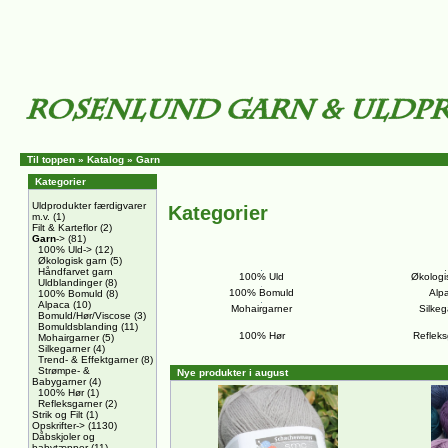
Til toppen
»
Katalog
»
Garn
Kategorier
Uldprodukter færdigvarer
Kategorier
m.v.
(1)
Filt & Karteflor
(2)
Garn
->
(81)
100% Uld->
(12)
Økologisk garn
(5)
Håndfarvet garn
100% Uld
Økologi
Uldblandinger
(8)
100% Bomuld
Alp
100% Bomuld
(8)
Alpaca
(10)
Mohairgarner
Silkeg
Bomuld/Hør/Viscose
(3)
Bomuldsblanding
(11)
100% Hør
Refleks
Mohairgarner
(5)
Silkegarner
(4)
Trend- & Effektgarner
(8)
Strømpe- &
Nye produkter i august
Babygarner
(4)
100% Hør
(1)
Refleksgarner
(2)
Strik og Filt
(1)
Opskrifter->
(1130)
Dåbskjoler og
babytæpper
(11)