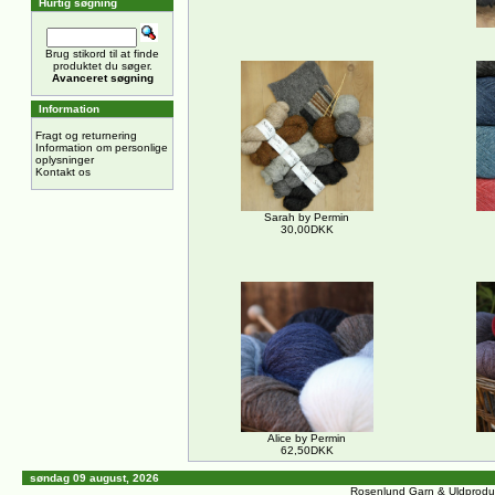
Hurtig søgning
Brug stikord til at finde
produktet du søger.
Avanceret søgning
Information
Fragt og returnering
Information om personlige
oplysninger
Kontakt os
Sarah by Permin
30,00DKK
Alice by Permin
62,50DKK
søndag 09 august, 2026
Rosenlund Garn & Uldprodu