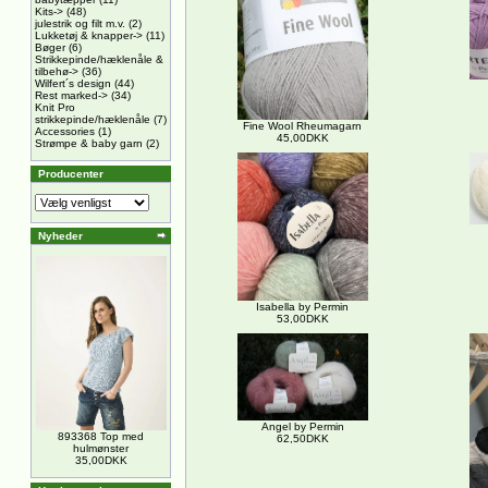
Kits->
(48)
julestrik og filt m.v.
(2)
Lukketøj & knapper->
(11)
Bøger
(6)
Strikkepinde/hæklenåle &
tilbehø->
(36)
Wilfert´s design
(44)
Rest marked->
(34)
Knit Pro
strikkepinde/hæklenåle
(7)
Fine Wool Rheumagarn
Accessories
(1)
45,00DKK
Strømpe & baby garn
(2)
Producenter
Nyheder
Isabella by Permin
53,00DKK
Angel by Permin
893368 Top med
62,50DKK
hulmønster
35,00DKK