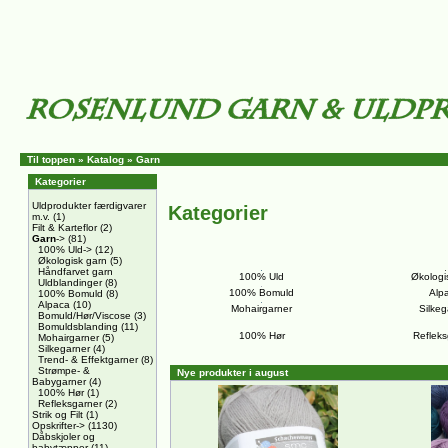
Til toppen
»
Katalog
»
Garn
Kategorier
Uldprodukter færdigvarer
Kategorier
m.v.
(1)
Filt & Karteflor
(2)
Garn
->
(81)
100% Uld->
(12)
Økologisk garn
(5)
Håndfarvet garn
100% Uld
Økologi
Uldblandinger
(8)
100% Bomuld
Alp
100% Bomuld
(8)
Alpaca
(10)
Mohairgarner
Silkeg
Bomuld/Hør/Viscose
(3)
Bomuldsblanding
(11)
100% Hør
Refleks
Mohairgarner
(5)
Silkegarner
(4)
Trend- & Effektgarner
(8)
Strømpe- &
Nye produkter i august
Babygarner
(4)
100% Hør
(1)
Refleksgarner
(2)
Strik og Filt
(1)
Opskrifter->
(1130)
Dåbskjoler og
babytæpper
(11)