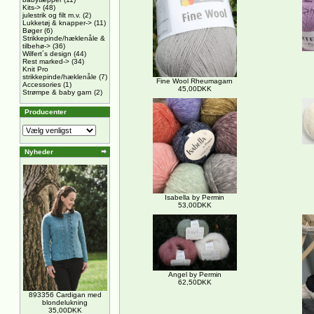
Kits->
(48)
julestrik og filt m.v.
(2)
Lukketøj & knapper->
(11)
Bøger
(6)
Strikkepinde/hæklenåle &
tilbehø->
(36)
Wilfert´s design
(44)
Rest marked->
(34)
Knit Pro
strikkepinde/hæklenåle
(7)
Fine Wool Rheumagarn
Accessories
(1)
45,00DKK
Strømpe & baby garn
(2)
Producenter
Nyheder
Isabella by Permin
53,00DKK
Angel by Permin
62,50DKK
893356 Cardigan med
blondelukning
35,00DKK