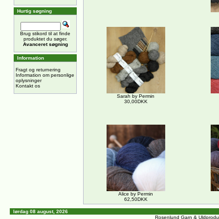
Hurtig søgning
Brug stikord til at finde
produktet du søger.
Avanceret søgning
Information
Fragt og returnering
Information om personlige
oplysninger
Kontakt os
Sarah by Permin
30,00DKK
Alice by Permin
62,50DKK
lørdag 08 august, 2026
Rosenlund Garn & Uldprodu