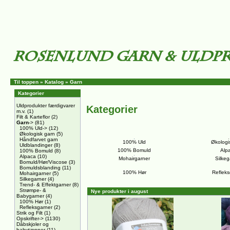
Til toppen
»
Katalog
»
Garn
Kategorier
Uldprodukter færdigvarer
Kategorier
m.v.
(1)
Filt & Karteflor
(2)
Garn
->
(81)
100% Uld->
(12)
Økologisk garn
(5)
Håndfarvet garn
100% Uld
Økologi
Uldblandinger
(8)
100% Bomuld
Alp
100% Bomuld
(8)
Alpaca
(10)
Mohairgarner
Silkeg
Bomuld/Hør/Viscose
(3)
Bomuldsblanding
(11)
100% Hør
Refleks
Mohairgarner
(5)
Silkegarner
(4)
Trend- & Effektgarner
(8)
Strømpe- &
Nye produkter i august
Babygarner
(4)
100% Hør
(1)
Refleksgarner
(2)
Strik og Filt
(1)
Opskrifter->
(1130)
Dåbskjoler og
babytæpper
(11)