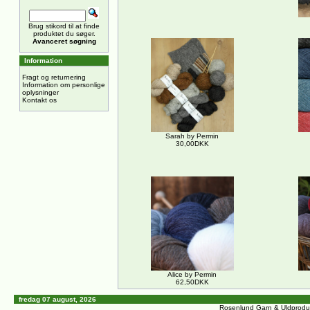
Brug stikord til at finde
produktet du søger.
Avanceret søgning
Information
Fragt og returnering
Information om personlige
oplysninger
Kontakt os
Sarah by Permin
30,00DKK
Alice by Permin
62,50DKK
fredag 07 august, 2026
Rosenlund Garn & Uldprodu