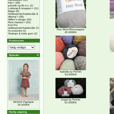
Kits->
(48)
julestrik og filt m.v.
(2)
Lukketøj & knapper->
(11)
Bøger
(6)
Strikkepinde/hæklenåle &
tilbehø->
(36)
Wilfert´s design
(44)
Rest marked->
(34)
Knit Pro
strikkepinde/hæklenåle
(7)
Fine Wool Rheumagarn
Accessories
(1)
45,00DKK
Strømpe & baby garn
(2)
Producenter
Nyheder
Isabella by Permin
53,00DKK
Angel by Permin
893353 Pigekjole
62,50DKK
35,00DKK
Hurtig søgning