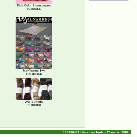
Kids Color Strømpegarn
39,00DKK
Mayflowers 3+4
100,00DKK
Wild Butterfly
65,00DKK
109386431 hits siden fredag 22 marts, 2002