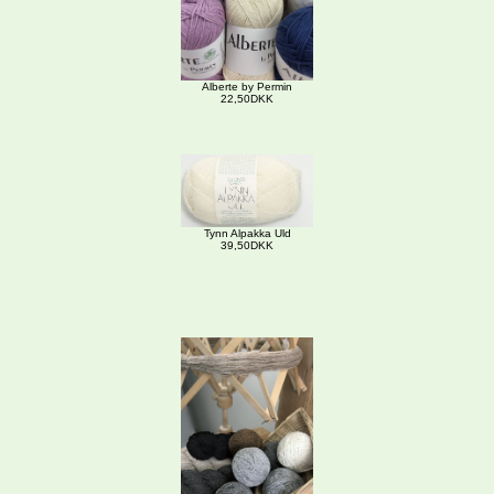
Alberte by Permin
22,50DKK
Tynn Alpakka Uld
39,50DKK