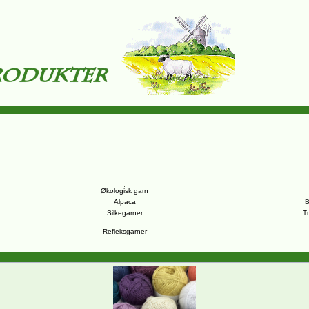
Økologisk garn
Alpaca
B
Silkegarner
T
Refleksgarner