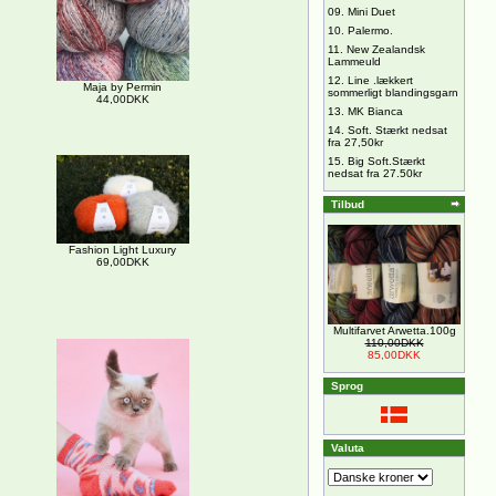
09.
Mini Duet
10.
Palermo.
11.
New Zealandsk
Lammeuld
12.
Line .lækkert
Maja by Permin
sommerligt blandingsgarn
44,00DKK
13.
MK Bianca
14.
Soft. Stærkt nedsat
fra 27,50kr
15.
Big Soft.Stærkt
nedsat fra 27.50kr
Tilbud
Fashion Light Luxury
69,00DKK
Multifarvet Arwetta.100g
110,00DKK
85,00DKK
Sprog
Valuta