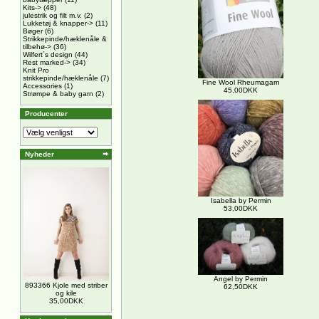
Kits->
(48)
julestrik og filt m.v.
(2)
Lukketøj & knapper->
(11)
Bøger
(6)
Strikkepinde/hæklenåle &
tilbehø->
(36)
Wilfert´s design
(44)
Rest marked->
(34)
Knit Pro
strikkepinde/hæklenåle
(7)
Fine Wool Rheumagarn
Accessories
(1)
45,00DKK
Strømpe & baby garn
(2)
Producenter
Nyheder
Isabella by Permin
53,00DKK
Angel by Permin
893366 Kjole med striber
62,50DKK
og kile
35,00DKK