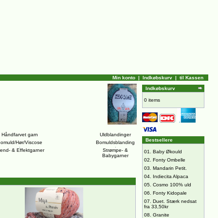
Min konto
|
Indkøbskurv
|
til Kassen
Indkøbskurv
0 items
Håndfarvet garn
Uldblandinger
Bestsellere
omuld/Hør/Viscose
Bomuldsblanding
rend- & Effektgarner
Strømpe- &
01.
Baby Økould
Babygarner
02.
Fonty Ombelle
03.
Mandarin Petit.
04.
Indiecita Alpaca
05.
Cosmo 100% uld
06.
Fonty Kidopale
07.
Duet. Stærk nedsat
fra 33,50kr
08.
Granite