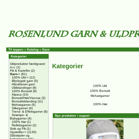
Til toppen
»
Katalog
»
Garn
Kategorier
Uldprodukter færdigvarer
Kategorier
m.v.
(1)
Filt & Karteflor
(2)
Garn
->
(81)
100% Uld->
(12)
Økologisk garn
(5)
Håndfarvet garn
100% Uld
Uldblandinger
(8)
100% Bomuld
100% Bomuld
(8)
Alpaca
(10)
Mohairgarner
Bomuld/Hør/Viscose
(3)
Bomuldsblanding
(11)
100% Hør
Mohairgarner
(5)
Silkegarner
(4)
Trend- & Effektgarner
(8)
Strømpe- &
Nye produkter i august
Babygarner
(4)
100% Hør
(1)
Refleksgarner
(2)
Strik og Filt
(1)
Opskrifter->
(1130)
Dåbskjoler og
babytæpper
(11)