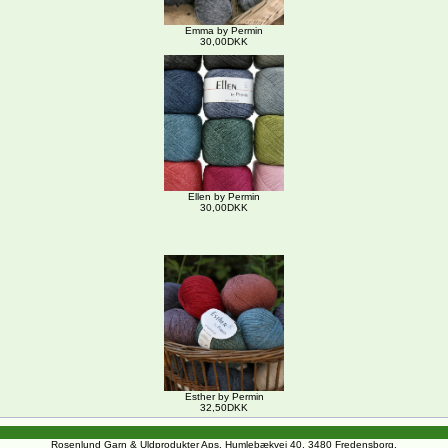
Emma by Permin
30,00DKK
Ellen by Permin
30,00DKK
Esther by Permin
32,50DKK
Rosenlund Garn & Uldprodukter Aps, Humlebækvej 40, 3480 Fredensborg.