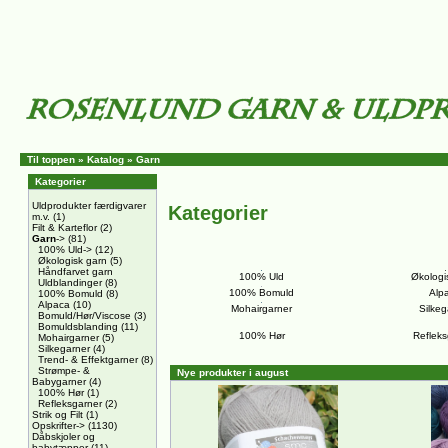
Til toppen
»
Katalog
»
Garn
Kategorier
Uldprodukter færdigvarer
Kategorier
m.v.
(1)
Filt & Karteflor
(2)
Garn
->
(81)
100% Uld->
(12)
Økologisk garn
(5)
Håndfarvet garn
100% Uld
Økologi
Uldblandinger
(8)
100% Bomuld
Alp
100% Bomuld
(8)
Alpaca
(10)
Mohairgarner
Silkeg
Bomuld/Hør/Viscose
(3)
Bomuldsblanding
(11)
100% Hør
Refleks
Mohairgarner
(5)
Silkegarner
(4)
Trend- & Effektgarner
(8)
Strømpe- &
Nye produkter i august
Babygarner
(4)
100% Hør
(1)
Refleksgarner
(2)
Strik og Filt
(1)
Opskrifter->
(1130)
Dåbskjoler og
babytæpper
(11)