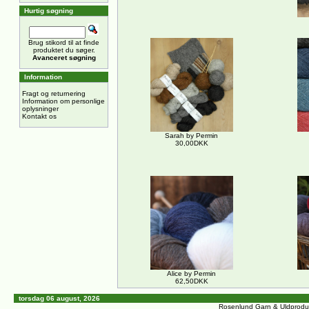
Hurtig søgning
Brug stikord til at finde
produktet du søger.
Avanceret søgning
Information
Fragt og returnering
Information om personlige
oplysninger
Kontakt os
Sarah by Permin
30,00DKK
Alice by Permin
62,50DKK
torsdag 06 august, 2026
Rosenlund Garn & Uldprodu