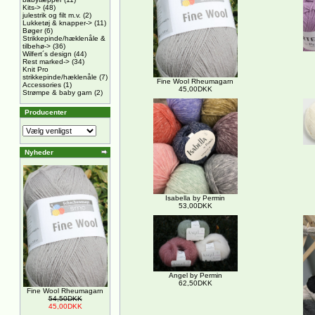
Kits->
(48)
julestrik og filt m.v.
(2)
Lukketøj & knapper->
(11)
Bøger
(6)
Strikkepinde/hæklenåle &
tilbehø->
(36)
Wilfert´s design
(44)
Rest marked->
(34)
Knit Pro
strikkepinde/hæklenåle
(7)
Fine Wool Rheumagarn
Accessories
(1)
45,00DKK
Strømpe & baby garn
(2)
Producenter
Nyheder
Isabella by Permin
53,00DKK
Angel by Permin
62,50DKK
Fine Wool Rheumagarn
54,50DKK
45,00DKK