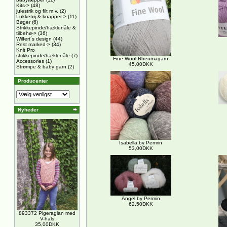
Kits->
(48)
julestrik og filt m.v.
(2)
Lukketøj & knapper->
(11)
Bøger
(6)
Strikkepinde/hæklenåle &
tilbehø->
(36)
Wilfert´s design
(44)
Rest marked->
(34)
Knit Pro
strikkepinde/hæklenåle
(7)
Fine Wool Rheumagarn
Accessories
(1)
45,00DKK
Strømpe & baby garn
(2)
Producenter
Nyheder
Isabella by Permin
53,00DKK
Angel by Permin
62,50DKK
893372 Pigeraglan med
V-hals
35,00DKK