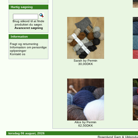
Hurtig søgning
Brug stikord til at finde
produktet du søger.
Avanceret søgning
Information
Fragt og returnering
Information om personlige
oplysninger
Kontakt os
Sarah by Permin
30,00DKK
Alice by Permin
62,50DKK
torsdag 06 august, 2026
Rosenlund Garn & Uldprodu