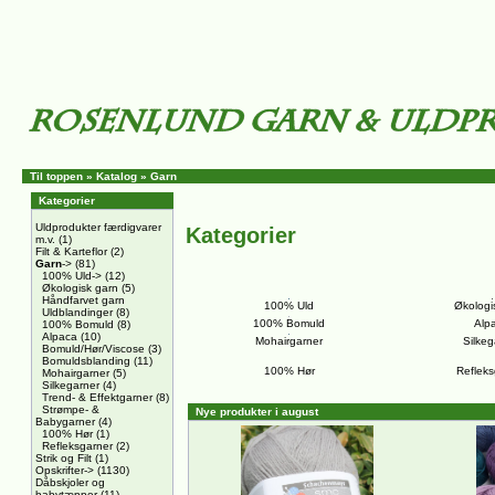
Til toppen
»
Katalog
»
Garn
Kategorier
Uldprodukter færdigvarer
Kategorier
m.v.
(1)
Filt & Karteflor
(2)
Garn
->
(81)
100% Uld->
(12)
Økologisk garn
(5)
Håndfarvet garn
100% Uld
Økologi
Uldblandinger
(8)
100% Bomuld
Alp
100% Bomuld
(8)
Alpaca
(10)
Mohairgarner
Silkeg
Bomuld/Hør/Viscose
(3)
Bomuldsblanding
(11)
100% Hør
Refleks
Mohairgarner
(5)
Silkegarner
(4)
Trend- & Effektgarner
(8)
Strømpe- &
Nye produkter i august
Babygarner
(4)
100% Hør
(1)
Refleksgarner
(2)
Strik og Filt
(1)
Opskrifter->
(1130)
Dåbskjoler og
babytæpper
(11)