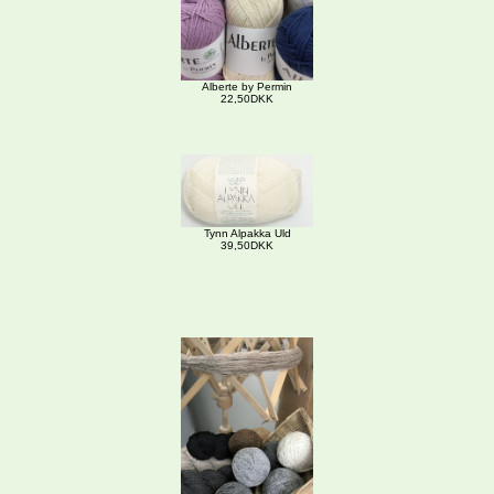
Alberte by Permin
22,50DKK
Tynn Alpakka Uld
39,50DKK