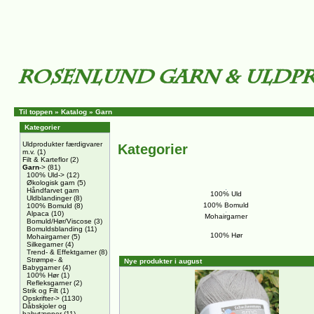
Til toppen
»
Katalog
»
Garn
Kategorier
Uldprodukter færdigvarer
Kategorier
m.v.
(1)
Filt & Karteflor
(2)
Garn
->
(81)
100% Uld->
(12)
Økologisk garn
(5)
Håndfarvet garn
100% Uld
Uldblandinger
(8)
100% Bomuld
100% Bomuld
(8)
Alpaca
(10)
Mohairgarner
Bomuld/Hør/Viscose
(3)
Bomuldsblanding
(11)
100% Hør
Mohairgarner
(5)
Silkegarner
(4)
Trend- & Effektgarner
(8)
Strømpe- &
Nye produkter i august
Babygarner
(4)
100% Hør
(1)
Refleksgarner
(2)
Strik og Filt
(1)
Opskrifter->
(1130)
Dåbskjoler og
babytæpper
(11)