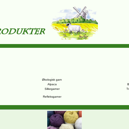
Økologisk garn
Alpaca
B
Silkegarner
T
Refleksgarner