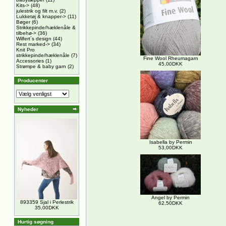
Kits->
(48)
julestrik og filt m.v.
(2)
Lukketøj & knapper->
(11)
Bøger
(6)
Strikkepinde/hæklenåle &
tilbehø->
(36)
Wilfert´s design
(44)
Rest marked->
(34)
Knit Pro
strikkepinde/hæklenåle
(7)
Fine Wool Rheumagarn
Accessories
(1)
45,00DKK
Strømpe & baby garn
(2)
Producenter
Nyheder
Isabella by Permin
53,00DKK
Angel by Permin
893359 Sjal i Perlestrik
62,50DKK
35,00DKK
Hurtig søgning