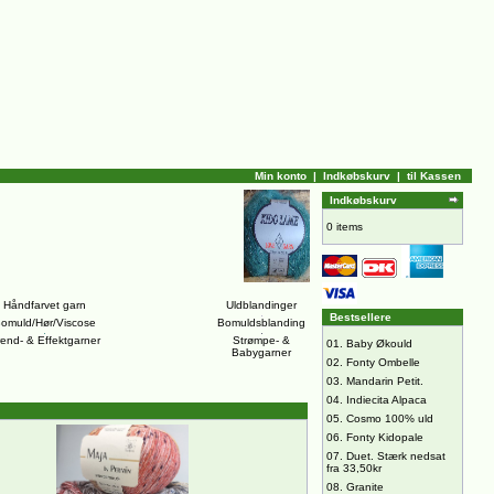
Min konto
|
Indkøbskurv
|
til Kassen
Indkøbskurv
0 items
Håndfarvet garn
Uldblandinger
Bestsellere
omuld/Hør/Viscose
Bomuldsblanding
rend- & Effektgarner
Strømpe- &
01.
Baby Økould
Babygarner
02.
Fonty Ombelle
03.
Mandarin Petit.
04.
Indiecita Alpaca
05.
Cosmo 100% uld
06.
Fonty Kidopale
07.
Duet. Stærk nedsat
fra 33,50kr
08.
Granite