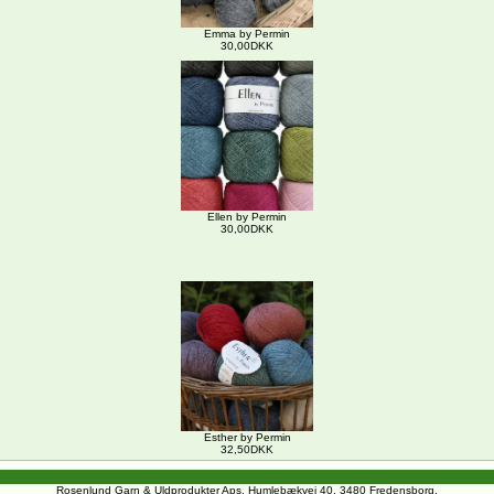
Emma by Permin
30,00DKK
Ellen by Permin
30,00DKK
Esther by Permin
32,50DKK
Rosenlund Garn & Uldprodukter Aps, Humlebækvej 40, 3480 Fredensborg.