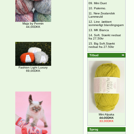
09.
Mini Duet
10.
Palermo.
11.
New Zealandsk
Lammeuld
12.
Line .lækkert
Maja by Permin
sommerligt blandingsgarn
44,00DKK
13.
MK Bianca
14.
Soft. Stærkt nedsat
fra 27,50kr
15.
Big Soft.Stærkt
nedsat fra 27.50kr
Tilbud
Fashion Light Luxury
69,00DKK
Mini Alpaka
44,00DKK
33,00DKK
Sprog