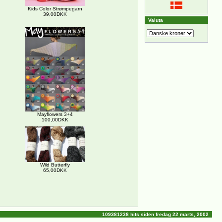
Kids Color Strømpegarn
39,00DKK
Valuta
Mayflowers 3+4
100,00DKK
Wild Butterfly
65,00DKK
109381238 hits siden fredag 22 marts, 2002