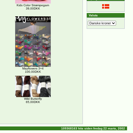
Kids Color Strømpegarn
39,00DKK
Valuta
Mayflowers 3+4
100,00DKK
Wild Butterfly
65,00DKK
109368163 hits siden fredag 22 marts, 2002