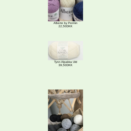
Alberte by Permin
22,50DKK
Tynn Alpakka Uld
39,50DKK