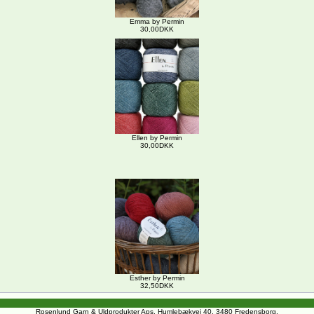
Emma by Permin
30,00DKK
Ellen by Permin
30,00DKK
Esther by Permin
32,50DKK
Rosenlund Garn & Uldprodukter Aps, Humlebækvej 40, 3480 Fredensborg.