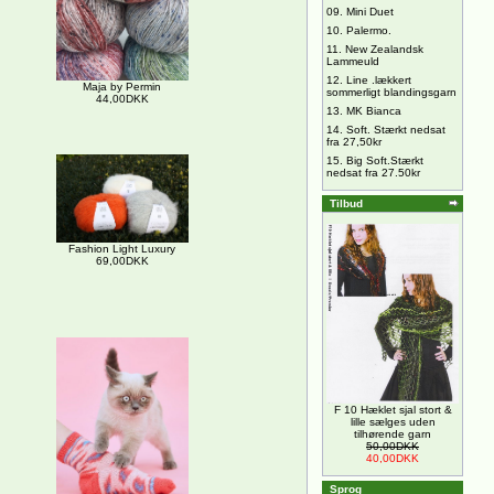
09.
Mini Duet
10.
Palermo.
11.
New Zealandsk
Lammeuld
12.
Line .lækkert
Maja by Permin
sommerligt blandingsgarn
44,00DKK
13.
MK Bianca
14.
Soft. Stærkt nedsat
fra 27,50kr
15.
Big Soft.Stærkt
nedsat fra 27.50kr
Tilbud
Fashion Light Luxury
69,00DKK
F 10 Hæklet sjal stort &
lille sælges uden
tilhørende garn
50,00DKK
40,00DKK
Sprog