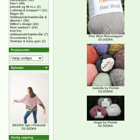
Kits->
(48)
julestrik og filt m.v.
(2)
Lukketøj & knapper->
(11)
Bøger
(6)
Strikkepinde/hæklenåle &
tilbehø->
(36)
Wilfert´s design
(44)
Rest marked->
(34)
Knit Pro
strikkepinde/hæklenåle
(7)
Fine Wool Rheumagarn
Accessories
(1)
45,00DKK
Strømpe & baby garn
(2)
Producenter
Nyheder
Isabella by Permin
53,00DKK
Angel by Permin
893359 Sjal i Perlestrik
62,50DKK
35,00DKK
Hurtig søgning