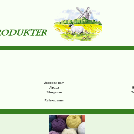
Økologisk garn
Alpaca
B
Silkegarner
T
Refleksgarner