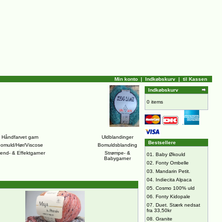
Min konto
|
Indkøbskurv
|
til Kassen
Indkøbskurv
0 items
Håndfarvet garn
Uldblandinger
Bestsellere
omuld/Hør/Viscose
Bomuldsblanding
rend- & Effektgarner
Strømpe- &
01.
Baby Økould
Babygarner
02.
Fonty Ombelle
03.
Mandarin Petit.
04.
Indiecita Alpaca
05.
Cosmo 100% uld
06.
Fonty Kidopale
07.
Duet. Stærk nedsat
fra 33,50kr
08.
Granite