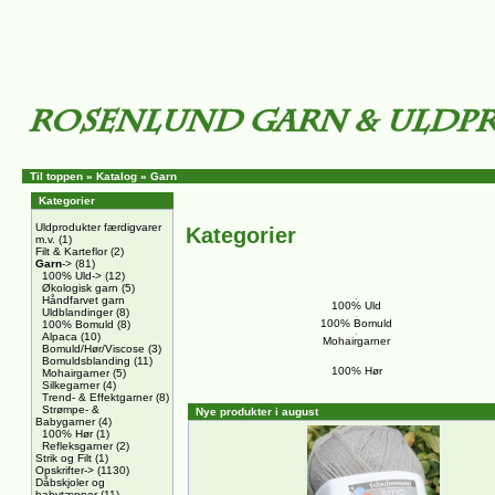
Til toppen
»
Katalog
»
Garn
Kategorier
Uldprodukter færdigvarer
Kategorier
m.v.
(1)
Filt & Karteflor
(2)
Garn
->
(81)
100% Uld->
(12)
Økologisk garn
(5)
Håndfarvet garn
100% Uld
Uldblandinger
(8)
100% Bomuld
100% Bomuld
(8)
Alpaca
(10)
Mohairgarner
Bomuld/Hør/Viscose
(3)
Bomuldsblanding
(11)
100% Hør
Mohairgarner
(5)
Silkegarner
(4)
Trend- & Effektgarner
(8)
Strømpe- &
Nye produkter i august
Babygarner
(4)
100% Hør
(1)
Refleksgarner
(2)
Strik og Filt
(1)
Opskrifter->
(1130)
Dåbskjoler og
babytæpper
(11)