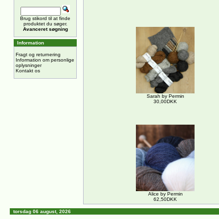
Brug stikord til at finde
produktet du søger.
Avanceret søgning
Information
Fragt og returnering
Information om personlige
oplysninger
Kontakt os
Sarah by Permin
30,00DKK
Alice by Permin
62,50DKK
torsdag 06 august, 2026