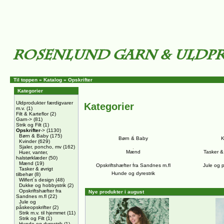
Til toppen
»
Katalog
»
Opskrifter
Kategorier
Uldprodukter færdigvarer
Kategorier
m.v.
(1)
Filt & Karteflor
(2)
Garn->
(81)
Strik og Filt
(1)
Opskrifter
->
(1130)
Børn & Baby
(175)
Børn & Baby
K
Kvinder
(629)
Sjaler, poncho, mv
(162)
Mænd
Tasker & 
Huer, vanter,
halstørklæder
(50)
Mænd
(19)
Opskriftshæfter fra Sandnes m.fl
Jule og p
Tasker & øvrigt
Hunde og dyrestrik
tilbehør
(8)
Wilfert´s design
(48)
Dukke og hobbystrik
(2)
Opskriftshæfter fra
Nye produkter i august
Sandnes m.fl
(22)
Jule og
påskeopskrifter
(2)
Strik m.v. til hjemmet
(11)
Strik og Filt
(1)
Hunde og dyrestrik
(1)