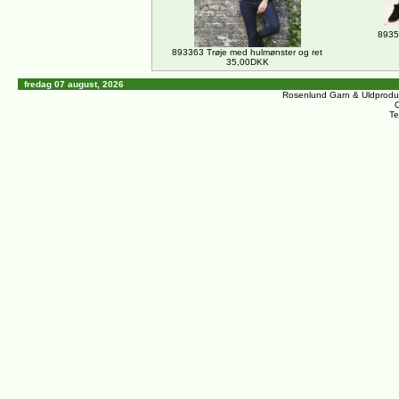
8935
893363 Trøje med hulmønster og ret
35,00DKK
fredag 07 august, 2026
Rosenlund Garn & Uldprodu
C
Te