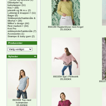
Dåbskjoler og
babytæpper
(11)
Kits->
(48)
julestrik og filt m.v.
(2)
Lukketøj & knapper->
(11)
Bøger
(6)
Strikkepinde/hæklenåle &
tilbehø->
(36)
Wilfert´s design
(44)
Rest marked->
(34)
894189 Raglanbluse med Angel
Knit Pro
35,00DKK
strikkepinde/hæklenåle
(7)
Accessories
(1)
Strømpe & baby garn
(2)
Producenter
Nyheder
893359 Sjal i Perlestrik
35,00DKK
89337
893368 Top med
hulmønster
35,00DKK