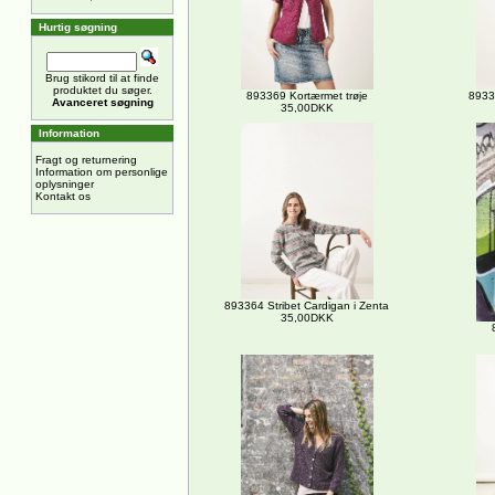
Hurtig søgning
Brug stikord til at finde
produktet du søger.
893369 Kortærmet trøje
8933
Avanceret søgning
35,00DKK
Information
Fragt og returnering
Information om personlige
oplysninger
Kontakt os
893364 Stribet Cardigan i Zenta
35,00DKK