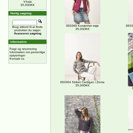
V-hals
35,00DKK
Hurtig søgning
893369 Kortærmet trøje
8933
Brug stikord til at finde
35,00DKK
produktet du søger.
Avanceret søgning
Information
Fragt og returnering
Information om personlige
oplysninger
Kontakt os
893364 Stribet Cardigan i Zenta
35,00DKK