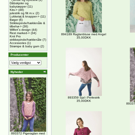
Dåbskjoler og
babytæpper
(11)
Kits->
(48)
julestrik og filt m.v.
(2)
Lukketøj & knapper->
(11)
Bøger
(6)
Strikkepinde/hæklenåle &
tilbehø->
(36)
Wilfert´s design
(44)
Rest marked->
(34)
894189 Raglanbluse med Angel
Knit Pro
35,00DKK
strikkepinde/hæklenåle
(7)
Accessories
(1)
Strømpe & baby garn
(2)
Producenter
Nyheder
893359 Sjal i Perlestrik
35,00DKK
89337
893372 Pigeraglan med