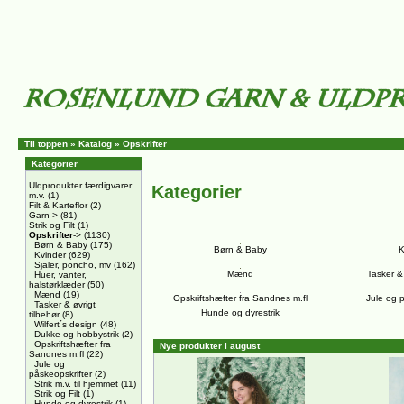
Til toppen
»
Katalog
»
Opskrifter
Kategorier
Uldprodukter færdigvarer
Kategorier
m.v.
(1)
Filt & Karteflor
(2)
Garn->
(81)
Strik og Filt
(1)
Opskrifter
->
(1130)
Børn & Baby
(175)
Børn & Baby
K
Kvinder
(629)
Sjaler, poncho, mv
(162)
Mænd
Tasker & 
Huer, vanter,
halstørklæder
(50)
Mænd
(19)
Opskriftshæfter fra Sandnes m.fl
Jule og p
Tasker & øvrigt
Hunde og dyrestrik
tilbehør
(8)
Wilfert´s design
(48)
Dukke og hobbystrik
(2)
Opskriftshæfter fra
Nye produkter i august
Sandnes m.fl
(22)
Jule og
påskeopskrifter
(2)
Strik m.v. til hjemmet
(11)
Strik og Filt
(1)
Hunde og dyrestrik
(1)