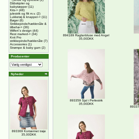
Dåbskjoler og
babytæpper
(11)
Kits->
(48)
julestrik og filt m.v.
(2)
Lukketøj & knapper->
(11)
Bøger
(6)
Strikkepinde/hæklenåle &
tilbehø->
(36)
Wilfert´s design
(44)
Rest marked->
(34)
894189 Raglanbluse med Angel
Knit Pro
35,00DKK
strikkepinde/hæklenåle
(7)
Accessories
(1)
Strømpe & baby garn
(2)
Producenter
Nyheder
893359 Sjal i Perlestrik
35,00DKK
89337
893369 Kortærmet trøje
35,00DKK