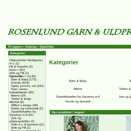
Til toppen
»
Katalog
»
Opskrifter
Kategorier
Uldprodukter færdigvarer
Kategorier
m.v.
(1)
Filt & Karteflor
(2)
Garn->
(81)
Strik og Filt
(1)
Opskrifter
->
(1130)
Børn & Baby
(175)
Børn & Baby
K
Kvinder
(629)
Sjaler, poncho, mv
(162)
Mænd
Tasker & 
Huer, vanter,
halstørklæder
(50)
Mænd
(19)
Opskriftshæfter fra Sandnes m.fl
Jule og p
Tasker & øvrigt
Hunde og dyrestrik
tilbehør
(8)
Wilfert´s design
(48)
Dukke og hobbystrik
(2)
Opskriftshæfter fra
Nye produkter i august
Sandnes m.fl
(22)
Jule og
påskeopskrifter
(2)
Strik m.v. til hjemmet
(11)
Strik og Filt
(1)
Hunde og dyrestrik
(1)