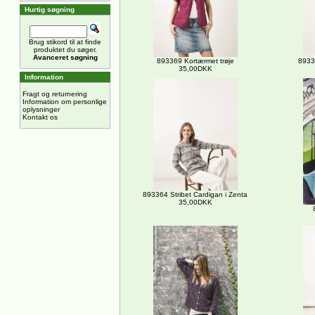
Hurtig søgning
Brug stikord til at finde
produktet du søger.
Avanceret søgning
893369 Kortærmet trøje
8933
35,00DKK
Information
Fragt og returnering
Information om personlige
oplysninger
Kontakt os
893364 Stribet Cardigan i Zenta
35,00DKK