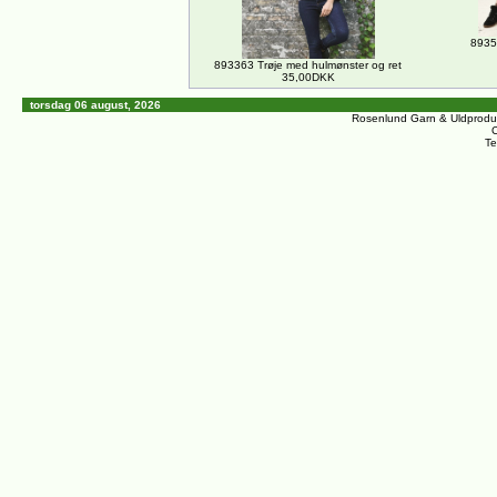
8935
893363 Trøje med hulmønster og ret
35,00DKK
torsdag 06 august, 2026
Rosenlund Garn & Uldprodu
C
Te