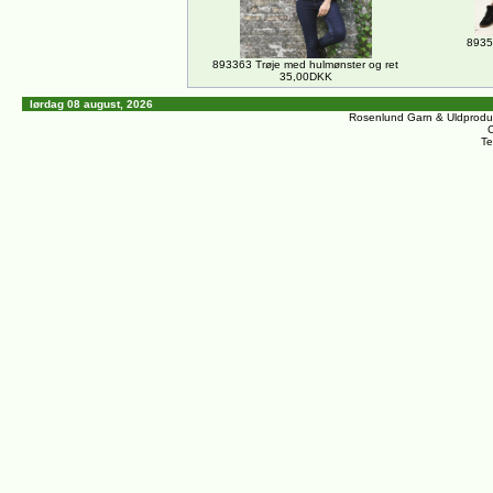
8935
893363 Trøje med hulmønster og ret
35,00DKK
lørdag 08 august, 2026
Rosenlund Garn & Uldprodu
C
Te