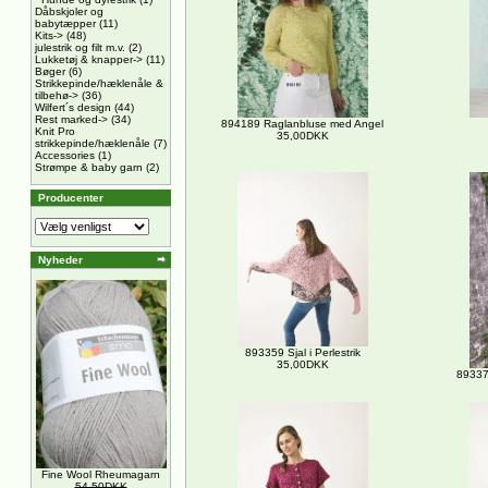
Dåbskjoler og
babytæpper
(11)
Kits->
(48)
julestrik og filt m.v.
(2)
Lukketøj & knapper->
(11)
Bøger
(6)
Strikkepinde/hæklenåle &
tilbehø->
(36)
Wilfert´s design
(44)
Rest marked->
(34)
894189 Raglanbluse med Angel
Knit Pro
35,00DKK
strikkepinde/hæklenåle
(7)
Accessories
(1)
Strømpe & baby garn
(2)
Producenter
Nyheder
893359 Sjal i Perlestrik
35,00DKK
89337
Fine Wool Rheumagarn
54,50DKK