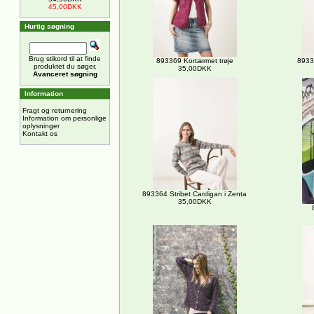
45,00DKK
Hurtig søgning
Brug stikord til at finde
893369 Kortærmet trøje
8933
produktet du søger.
35,00DKK
Avanceret søgning
Information
Fragt og returnering
Information om personlige
oplysninger
Kontakt os
893364 Stribet Cardigan i Zenta
35,00DKK