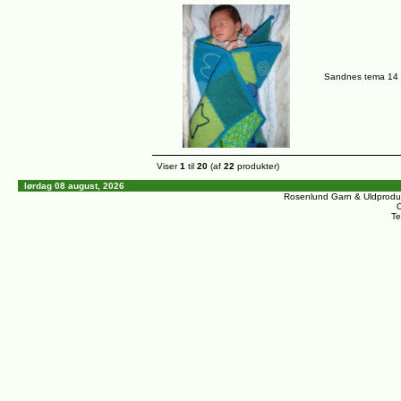
Sandnes tema 14 St
Viser
1
til
20
(af
22
produkter)
lørdag 08 august, 2026
Rosenlund Garn & Uldprodu
C
Te