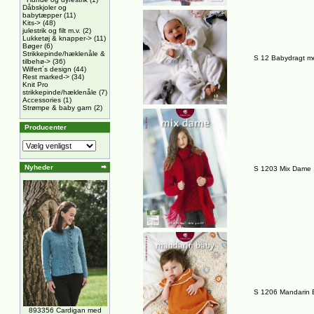
Dåbskjoler og
babytæpper
(11)
Kits->
(48)
julestrik og filt m.v.
(2)
Lukketøj & knapper->
(11)
Bøger
(6)
Strikkepinde/hæklenåle &
S 12 Babydragt m
tilbehø->
(36)
Wilfert´s design
(44)
Rest marked->
(34)
Knit Pro
strikkepinde/hæklenåle
(7)
Accessories
(1)
Strømpe & baby garn
(2)
Producenter
Nyheder
S 1203 Mix Dame
S 1206 Mandarin 
893356 Cardigan med