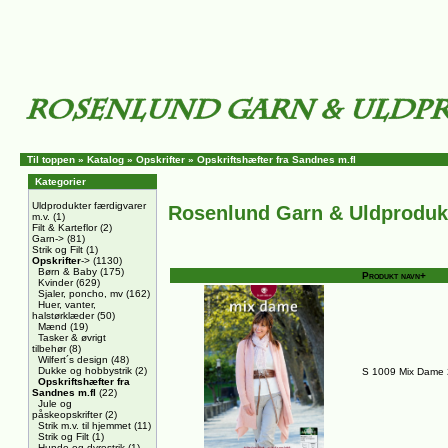
Til toppen
»
Katalog
»
Opskrifter
»
Opskriftshæfter fra Sandnes m.fl
Kategorier
Uldprodukter færdigvarer
Rosenlund Garn & Uldproduk
m.v.
(1)
Filt & Karteflor
(2)
Garn->
(81)
Strik og Filt
(1)
Opskrifter
->
(1130)
Børn & Baby
(175)
Produkt navn+
Kvinder
(629)
Sjaler, poncho, mv
(162)
Huer, vanter,
halstørklæder
(50)
Mænd
(19)
Tasker & øvrigt
tilbehør
(8)
Wilfert´s design
(48)
Dukke og hobbystrik
(2)
S 1009 Mix Dame
Opskriftshæfter fra
Sandnes m.fl
(22)
Jule og
påskeopskrifter
(2)
Strik m.v. til hjemmet
(11)
Strik og Filt
(1)
Hunde og dyrestrik
(1)