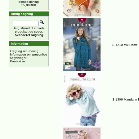
blondelukning
35,00DKK
Hurtig søgning
Brug stikord til at finde
produktet du søger.
Avanceret søgning
Information
S 1210 Mix Dame
Fragt og returnering
Information om personlige
oplysninger
Kontakt os
S 1306 Mandarin 