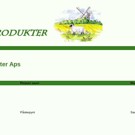
ter Aps
Produkt navn+
Pr
Påskepynt
Sa