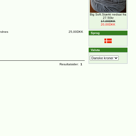
Big Soft.Stærkt nedsat fra
27.50kr
17,00DKK
20,00DKK
ndnes
25,00DKK
Sprog
Valuta
Resultatsider:
1