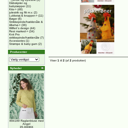
Dåbskjoler og
babytæpper
(11)
Kits->
(48)
julestrik og filt m.v.
(2)
Lukketøj & knapper->
(11)
Bøger
(6)
Strikkepinde/hæklenåle &
tilbehø->
(36)
Wilfert´s design
(44)
Rest marked->
(34)
Knit Pro
strikkepinde/hæklenåle
(7)
Accessories
(1)
Strømpe & baby garn
(2)
Producenter
Viser
1
til
2
(af
2
produkter)
Nyheder
894189 Raglanbluse med
Angel
35,00DKK