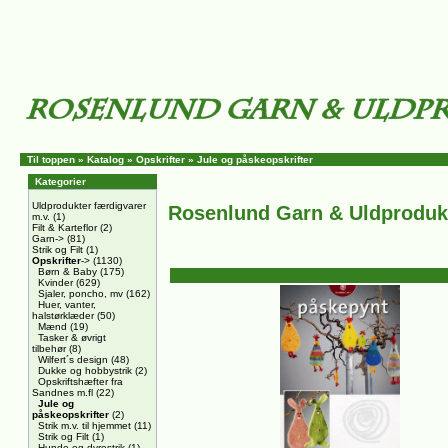
Til toppen
»
Katalog
»
Opskrifter
»
Jule og påskeopskrifter
Kategorier
Uldprodukter færdigvarer
Rosenlund Garn & Uldproduk
m.v.
(1)
Filt & Karteflor
(2)
Garn->
(81)
Strik og Filt
(1)
Opskrifter
->
(1130)
Børn & Baby
(175)
Kvinder
(629)
Sjaler, poncho, mv
(162)
Huer, vanter,
halstørklæder
(50)
Mænd
(19)
Tasker & øvrigt
tilbehør
(8)
Wilfert´s design
(48)
Dukke og hobbystrik
(2)
Opskriftshæfter fra
Sandnes m.fl
(22)
Jule og
påskeopskrifter
(2)
Strik m.v. til hjemmet
(11)
Strik og Filt
(1)
Hunde og dyrestrik
(1)