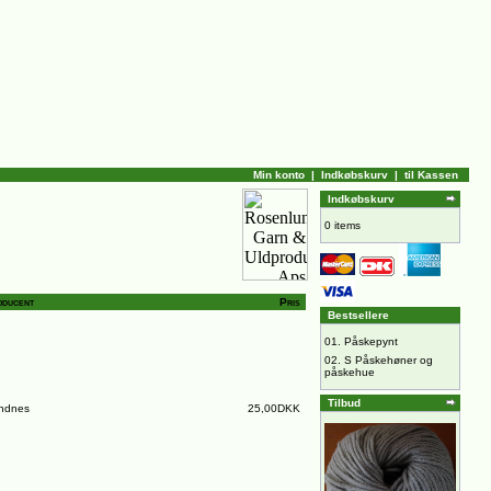
Min konto
|
Indkøbskurv
|
til Kassen
Indkøbskurv
0 items
oducent
Pris
Bestsellere
01.
Påskepynt
02.
S Påskehøner og
påskehue
Tilbud
ndnes
25,00DKK