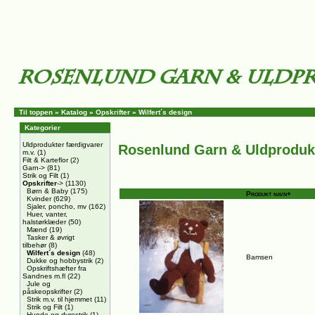
Til toppen
»
Katalog
»
Opskrifter
»
Wilfert´s design
Kategorier
Uldprodukter færdigvarer
Rosenlund Garn & Uldproduk
m.v.
(1)
Filt & Karteflor
(2)
Garn->
(81)
Strik og Filt
(1)
Opskrifter
->
(1130)
Børn & Baby
(175)
Produkt navn+
Kvinder
(629)
Sjaler, poncho, mv
(162)
Huer, vanter,
halstørklæder
(50)
Mænd
(19)
Tasker & øvrigt
tilbehør
(8)
Wilfert´s design
(48)
Bamsen
Dukke og hobbystrik
(2)
Opskriftshæfter fra
Sandnes m.fl
(22)
Jule og
påskeopskrifter
(2)
Strik m.v. til hjemmet
(11)
Strik og Filt
(1)
Hunde og dyrestrik
(1)