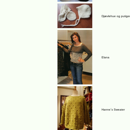
Djævlehue og putig
Elana
Hanne´s Sweater