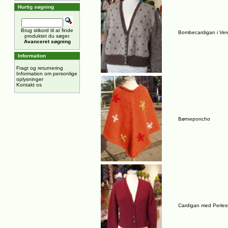
Hurtig søgning
Brug stikord til at finde
Bombecardigan i Ve
produktet du søger.
Avanceret søgning
Information
Fragt og returnering
Information om personlige
oplysninger
Kontakt os
Børneponcho
Cardigan med Perlest