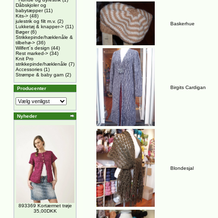
Dåbskjoler og
babytæpper
(11)
Kits->
(48)
julestrik og filt m.v.
(2)
Baskerhue
Lukketøj & knapper->
(11)
Bøger
(6)
Strikkepinde/hæklenåle &
tilbehø->
(36)
Wilfert´s design
(44)
Rest marked->
(34)
Knit Pro
strikkepinde/hæklenåle
(7)
Accessories
(1)
Strømpe & baby garn
(2)
Birgits Cardigan
Producenter
Nyheder
Blondesjal
893369 Kortærmet trøje
35,00DKK