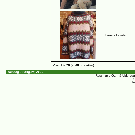
Lone´s Fairisle
Viser
1
til
20
(af
48
produkter)
søndag 09 august, 2026
Rosenlund Garn & Uldprodu
C
Te