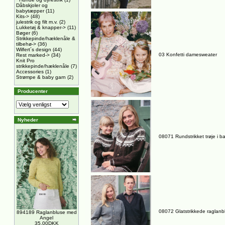
Dåbskjoler og
babytæpper
(11)
Kits->
(48)
julestrik og filt m.v.
(2)
Lukketøj & knapper->
(11)
Bøger
(6)
Strikkepinde/hæklenåle &
tilbehø->
(36)
Wilfert´s design
(44)
03 Konfetti damesweater
Rest marked->
(34)
Knit Pro
strikkepinde/hæklenåle
(7)
Accessories
(1)
Strømpe & baby garn
(2)
Producenter
Nyheder
08071 Rundstrikket trøje i 
08072 Glatstrikkede raglanbl
894189 Raglanbluse med
Angel
35,00DKK