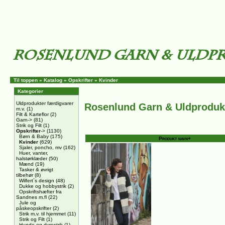
Til toppen
»
Katalog
»
Opskrifter
»
Kvinder
Kategorier
Uldprodukter færdigvarer
Rosenlund Garn & Uldproduk
m.v.
(1)
Filt & Karteflor
(2)
Garn->
(81)
Strik og Filt
(1)
Opskrifter
->
(1130)
Børn & Baby
(175)
Produkt navn+
Kvinder
(629)
Sjaler, poncho, mv
(162)
Huer, vanter,
halstørklæder
(50)
Mænd
(19)
Tasker & øvrigt
tilbehør
(8)
Wilfert´s design
(48)
Dukke og hobbystrik
(2)
Opskriftshæfter fra
Sandnes m.fl
(22)
Jule og
påskeopskrifter
(2)
Strik m.v. til hjemmet
(11)
Strik og Filt
(1)
Hunde og dyrestrik
(1)