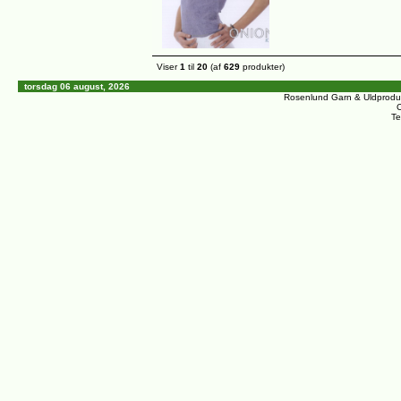
Viser
1
til
20
(af
629
produkter)
torsdag 06 august, 2026
Rosenlund Garn & Uldprodu
C
Te