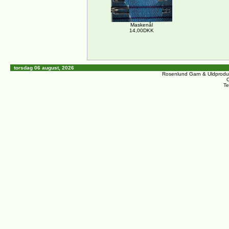
Maskenål
14,00DKK
torsdag 06 august, 2026
Rosenlund Garn & Uldprodu
C
Te