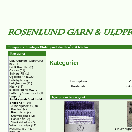
Til toppen
»
Katalog
»
Strikkepinde/hæklenåle & tilbehø
Kategorier
Uldprodukter færdigvarer
Kategorier
m.v.
(1)
Filt & Karteflor
(2)
Garn->
(81)
Strik og Filt
(1)
Opskrifter->
(1130)
Dåbskjoler og
Jumperpinde
Kn
babytæpper
(11)
Hæklenåle
Strik
Kits->
(48)
julestrik og filt m.v.
(2)
Lukketøj & knapper->
(11)
Bøger
(6)
Nye produkter i august
Strikkepinde/hæklenåle
& tilbehø
->
(36)
Jumperpinde->
(18)
Knit Pro
(2)
Rundpinde
(4)
Strømpepinde
(2)
Hæklenåle
(3)
Strikketilbehør
(7)
Wilfert´s design
(44)
Rest marked->
(34)
Clover ergo
Knit Pro