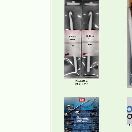
Hæklenål
19,00DKK
M