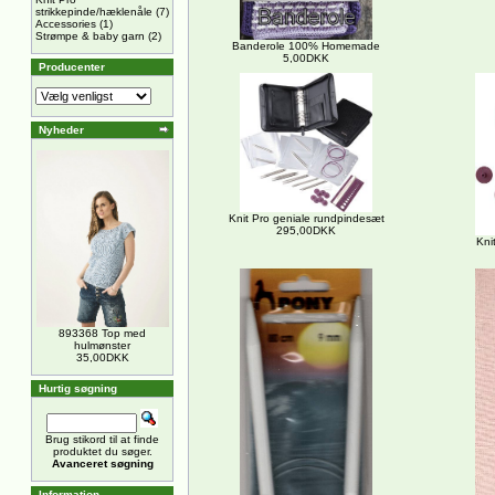
strikkepinde/hæklenåle
(7)
Accessories
(1)
Strømpe & baby garn
(2)
Banderole 100% Homemade
5,00DKK
Producenter
Nyheder
Knit Pro geniale rundpindesæt
295,00DKK
Kni
893368 Top med
hulmønster
35,00DKK
Hurtig søgning
Brug stikord til at finde
produktet du søger.
Avanceret søgning
Information