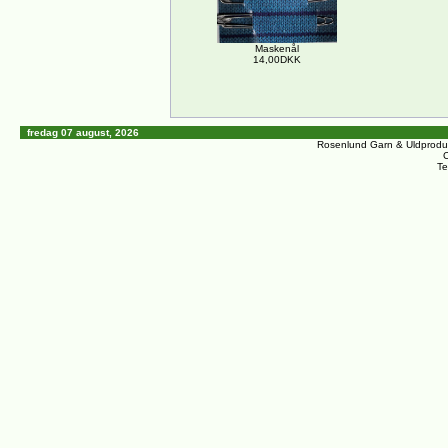
Maskenål
14,00DKK
fredag 07 august, 2026
Rosenlund Garn & Uldprodu
C
Te