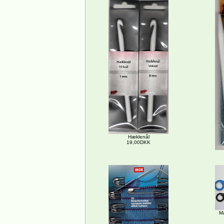
Hæklenål
19,00DKK
M