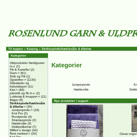
Til toppen
»
Katalog
»
Strikkepinde/hæklenåle & tilbehø
Kategorier
Uldprodukter færdigvarer
Kategorier
m.v.
(1)
Filt & Karteflor
(2)
Garn->
(81)
Strik og Filt
(1)
Opskrifter->
(1130)
Dåbskjoler og
Jumperpinde
Kn
babytæpper
(11)
Hæklenåle
Strik
Kits->
(48)
julestrik og filt m.v.
(2)
Lukketøj & knapper->
(11)
Bøger
(6)
Nye produkter i august
Strikkepinde/hæklenåle
& tilbehø
->
(36)
Jumperpinde->
(18)
Knit Pro
(2)
Rundpinde
(4)
Strømpepinde
(2)
Hæklenåle
(3)
Strikketilbehør
(7)
Wilfert´s design
(44)
Rest marked->
(34)
Clover ergo
Knit Pro