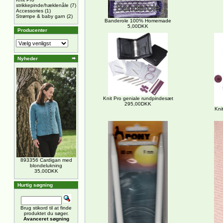
strikkepinde/hæklenåle
(7)
Accessories
(1)
Strømpe & baby garn
(2)
Banderole 100% Homemade
5,00DKK
Producenter
Nyheder
Knit Pro geniale rundpindesæt
295,00DKK
Kni
893356 Cardigan med
blondelukning
35,00DKK
Hurtig søgning
Brug stikord til at finde
produktet du søger.
Avanceret søgning