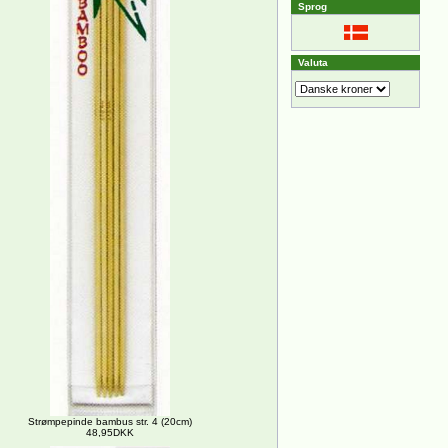
Sprog
Valuta
Strømpepinde bambus str. 4 (20cm)
48,95DKK