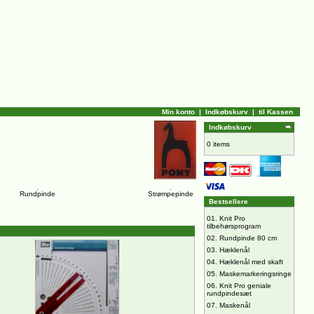
Min konto
|
Indkøbskurv
|
til Kassen
Indkøbskurv
0 items
Rundpinde
Strømpepinde
Bestsellere
01.
Knit Pro
tilbehørsprogram
02.
Rundpinde 80 cm
03.
Hæklenål
04.
Hæklenål med skaft
05.
Maskemarkeringsringe
06.
Knit Pro geniale
rundpindesæt
07.
Maskenål