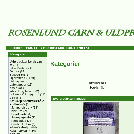
Til toppen
»
Katalog
»
Strikkepinde/hæklenåle & tilbehø
Kategorier
Uldprodukter færdigvarer
Kategorier
m.v.
(1)
Filt & Karteflor
(2)
Garn->
(81)
Strik og Filt
(1)
Opskrifter->
(1130)
Dåbskjoler og
Jumperpinde
babytæpper
(11)
Hæklenåle
Kits->
(48)
julestrik og filt m.v.
(2)
Lukketøj & knapper->
(11)
Bøger
(6)
Nye produkter i august
Strikkepinde/hæklenåle
& tilbehø
->
(36)
Jumperpinde->
(18)
Knit Pro
(2)
Rundpinde
(4)
Strømpepinde
(2)
Hæklenåle
(3)
Strikketilbehør
(7)
Wilfert´s design
(44)
Rest marked->
(34)
Knit Pro