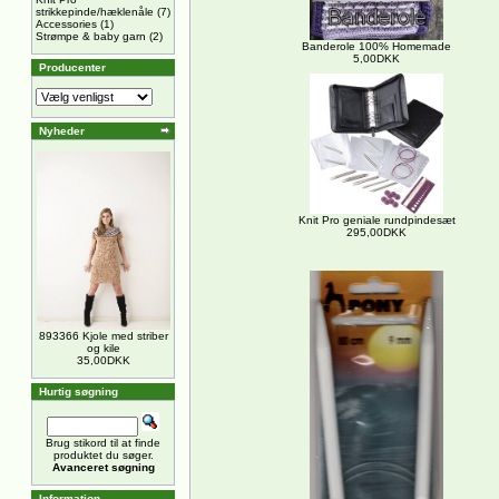
strikkepinde/hæklenåle
(7)
Accessories
(1)
Strømpe & baby garn
(2)
Banderole 100% Homemade
5,00DKK
Producenter
Nyheder
Knit Pro geniale rundpindesæt
295,00DKK
893366 Kjole med striber
og kile
35,00DKK
Hurtig søgning
Brug stikord til at finde
produktet du søger.
Avanceret søgning
Information