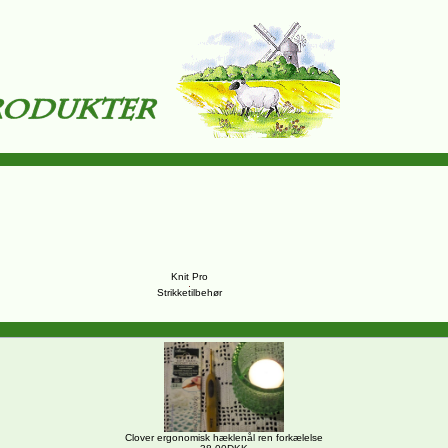
Knit Pro
Strikketilbehør
Clover ergonomisk hæklenål ren forkælelse