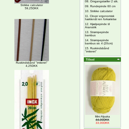
08.
Omgangstæller 2 stk.
Strikke calculator
09.
Rundepinde 60 cm
59,25DKK
10.
Strikke calculator
11.
Clover ergonomisk
hæklenål ren forkælelse
12.
Hjælpepinde til
Aranstrik
13.
Strømpepinde
bambus
14.
Strømpepinde
bambus str. 4 (20cm)
15.
Ruskindsbånd
"imiteret"
Tilbud
Ruskindsbånd "imiteret"
4,25DKK
Mini Alpaka
44,00DKK
33,00DKK