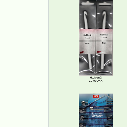
Hæklenål
19,00DKK